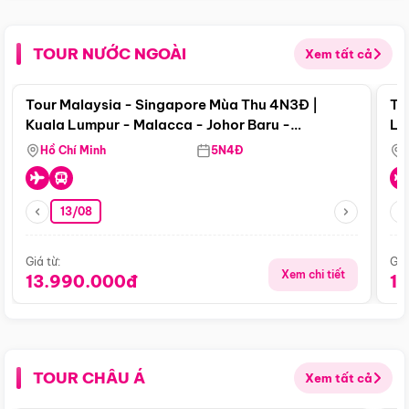
TOUR NƯỚC NGOÀI
Xem tất cả
Điểm nổi bật
Tour Malaysia - Singapore Mùa Thu 4N3Đ |
To
Kuala Lumpur - Malacca - Johor Baru -
Lử
Singapore
Hồ Chí Minh
5N4Đ
13/08
Giá từ:
Giá
Xem chi tiết
13.990.000đ
1
TOUR CHÂU Á
Xem tất cả
Điểm nổi bật