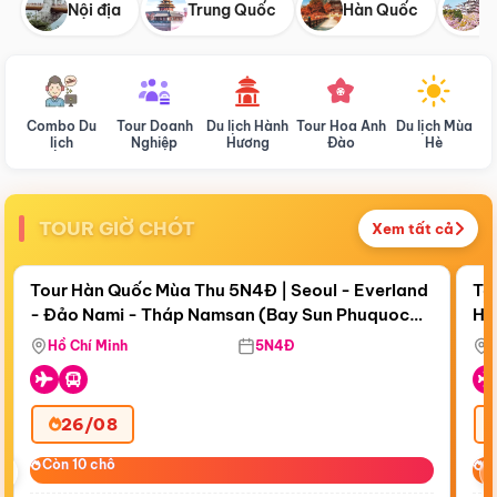
Nội địa
Trung Quốc
Hàn Quốc
N
Combo Du
Tour Doanh
Du lịch Hành
Tour Hoa Anh
Du lịch Mùa
D
lịch
Nghiệp
Hương
Đào
Hè
TOUR GIỜ CHÓT
Xem tất cả
Điểm nổi bật
Còn
18 ngày 01:23:15
Cò
Tour Hàn Quốc Mùa Thu 5N4Đ | Seoul - Everland
To
- Đảo Nami - Tháp Namsan (Bay Sun Phuquoc
Hò
Bay Sun Phuquoc Airways
Tặ
Airways)
Aq
Hồ Chí Minh
5N4Đ
26/08
‹
Còn 10 chỗ
Còn 10 chỗ
C
C