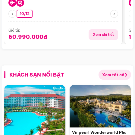
10/12
Giá từ:
Giá
Xem chi tiết
60.990.000đ
1
KHÁCH SẠN NỔI BẬT
Xem tất cả
Vinpearl Wonderworld Phu