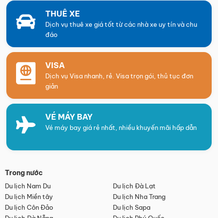
THUÊ XE
Dịch vụ thuê xe giá tốt từ các nhà xe uy tín và chu
đáo
VISA
Dịch vụ Visa nhanh, rẻ. Visa trọn gói, thủ tục đơn
giản
VÉ MÁY BAY
Vé máy bay giá rẻ nhất, nhiều khuyến mãi hấp dẫn
Trong nước
Du lịch Nam Du
Du lịch Đà Lạt
Du lịch Miền tây
Du lịch Nha Trang
Du lịch Côn Đảo
Du lịch Sapa