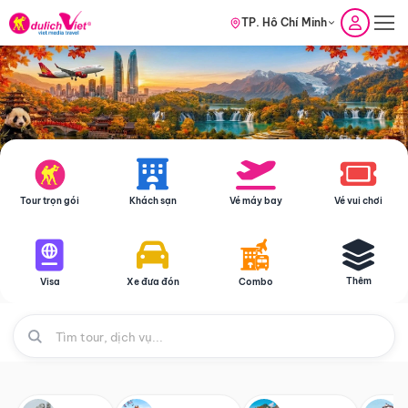
TP. Hồ Chí Minh
Tour trọn gói
Khách sạn
Vé máy bay
Vé vui chơi
Thêm
Visa
Xe đưa đón
Combo