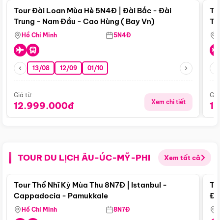
Tour Đài Loan Mùa Hè 5N4Đ | Đài Bắc - Đài
To
Trung - Nam Đầu - Cao Hùng ( Bay Vn)
Tr
Hồ Chí Minh
5N4Đ
13/08
12/09
01/10
Giá từ:
Giá
Xem chi tiết
12.999.000đ
1
TOUR DU LỊCH ÂU-ÚC-MỸ-PHI
Xem tất cả
Điểm nổi bật
Tour Thổ Nhĩ Kỳ Mùa Thu 8N7Đ | Istanbul -
To
Cappadocia - Pamukkale
Đế
Hồ Chí Minh
8N7Đ