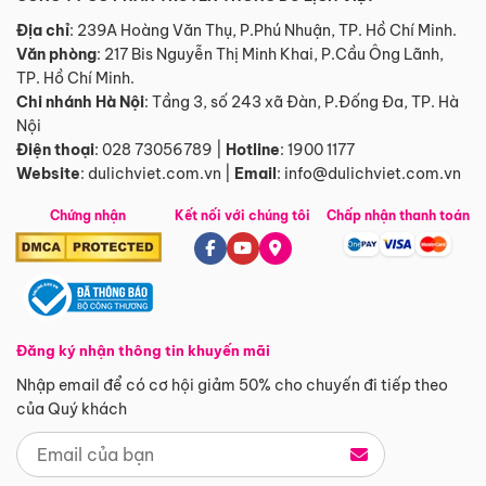
Địa chỉ
: 239A Hoàng Văn Thụ, P.Phú Nhuận, TP. Hồ Chí Minh.
Văn phòng
:
217 Bis Nguyễn Thị Minh Khai, P.Cầu Ông Lãnh,
TP. Hồ Chí Minh.
Chi nhánh Hà Nội
:
Tầng 3, số 243 xã Đàn, P.Đống Đa, TP. Hà
Nội
Điện thoại
:
028 73056789
|
Hotline
:
1900 1177
Website
:
dulichviet.com.vn
|
Email
:
info@dulichviet.com.vn
Chứng nhận
Kết nối với chúng tôi
Chấp nhận thanh toán
Đăng ký nhận thông tin khuyến mãi
Nhập email để có cơ hội giảm 50% cho chuyến đi tiếp theo
của Quý khách