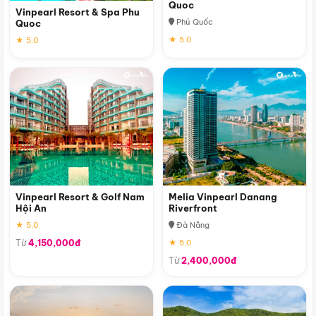
Quoc
Vinpearl Resort & Spa Phu
Phú Quốc
Quoc
★ 5.0
★ 5.0
Vinpearl Resort & Golf Nam
Melia Vinpearl Danang
Hội An
Riverfront
★ 5.0
Đà Nẵng
Từ
4,150,000đ
★ 5.0
Từ
2,400,000đ