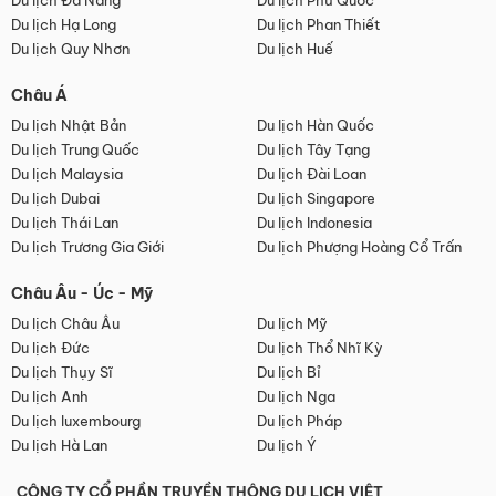
Du lịch Đà Nẵng
Du lịch Phú Quốc
Du lịch Hạ Long
Du lịch Phan Thiết
Du lịch Quy Nhơn
Du lịch Huế
Châu Á
Du lịch Nhật Bản
Du lịch Hàn Quốc
Du lịch Trung Quốc
Du lịch Tây Tạng
Du lịch Malaysia
Du lịch Đài Loan
Du lịch Dubai
Du lịch Singapore
Du lịch Thái Lan
Du lịch Indonesia
Du lịch Trương Gia Giới
Du lịch Phượng Hoàng Cổ Trấn
Châu Âu - Úc - Mỹ
Du lịch Châu Âu
Du lịch Mỹ
Du lịch Đức
Du lịch Thổ Nhĩ Kỳ
Du lịch Thụy Sĩ
Du lịch Bỉ
Du lịch Anh
Du lịch Nga
Du lịch luxembourg
Du lịch Pháp
Du lịch Hà Lan
Du lịch Ý
CÔNG TY CỔ PHẦN TRUYỀN THÔNG DU LỊCH VIỆT