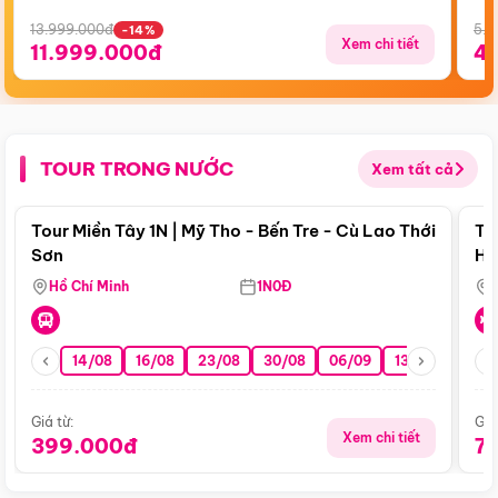
13.999.000đ
5.5
-14%
Xem chi tiết
11.999.000đ
4
TOUR TRONG NƯỚC
Xem tất cả
Điểm nổi bật
Tour Miền Tây 1N | Mỹ Tho - Bến Tre - Cù Lao Thới
To
Sơn
Hu
Hồ Chí Minh
1N0Đ
14/08
16/08
23/08
30/08
06/09
13/09
20/0
Giá từ:
Giá
Xem chi tiết
399.000đ
7