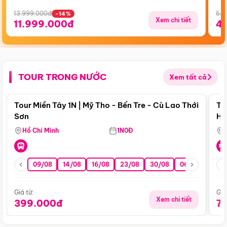
13.999.000đ
5.5
-14%
Xem chi tiết
11.999.000đ
4
TOUR TRONG NƯỚC
Xem tất cả
Điểm nổi bật
Tour Miền Tây 1N | Mỹ Tho - Bến Tre - Cù Lao Thới
To
Sơn
Hu
Hồ Chí Minh
1N0Đ
09/08
14/08
16/08
23/08
30/08
06/09
13/0
Giá từ:
Giá
Xem chi tiết
399.000đ
7