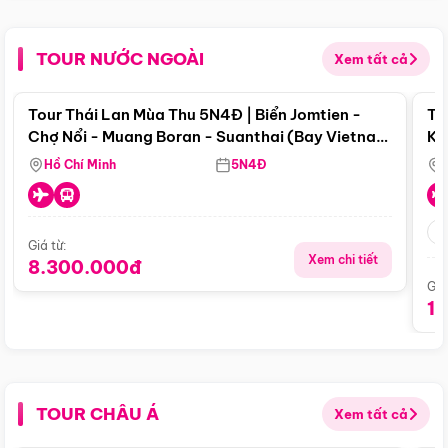
TOUR NƯỚC NGOÀI
Xem tất cả
Điểm nổi bật
Tour Thái Lan Mùa Thu 5N4Đ | Biển Jomtien -
To
Chợ Nổi - Muang Boran - Suanthai (Bay Vietnam
Ku
Airlines)
Si
Hồ Chí Minh
5N4Đ
Giá từ:
Xem chi tiết
8.300.000đ
Giá
1
TOUR CHÂU Á
Xem tất cả
Điểm nổi bật