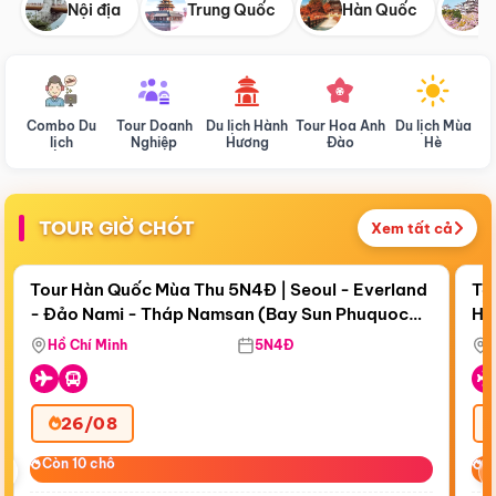
Nội địa
Trung Quốc
Hàn Quốc
N
Combo Du
Tour Doanh
Du lịch Hành
Tour Hoa Anh
Du lịch Mùa
D
lịch
Nghiệp
Hương
Đào
Hè
TOUR GIỜ CHÓT
Xem tất cả
Điểm nổi bật
Còn
18 ngày 11:17:55
Cò
Tour Hàn Quốc Mùa Thu 5N4Đ | Seoul - Everland
To
- Đảo Nami - Tháp Namsan (Bay Sun Phuquoc
Hò
Bay Sun Phuquoc Airways
Tặ
Airways)
Aq
Hồ Chí Minh
5N4Đ
26/08
‹
Còn 10 chỗ
Còn 10 chỗ
C
C