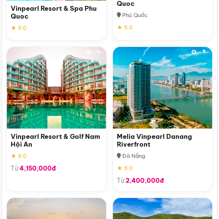
Quoc
Vinpearl Resort & Spa Phu
Phú Quốc
Quoc
★ 5.0
★ 5.0
Vinpearl Resort & Golf Nam
Melia Vinpearl Danang
Hội An
Riverfront
★ 5.0
Đà Nẵng
Từ
4,150,000đ
★ 5.0
Từ
2,400,000đ