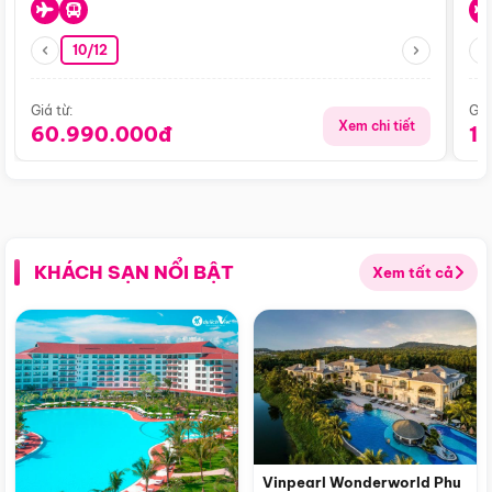
10/12
Giá từ:
Giá
Xem chi tiết
60.990.000đ
1
KHÁCH SẠN NỔI BẬT
Xem tất cả
Vinpearl Wonderworld Phu