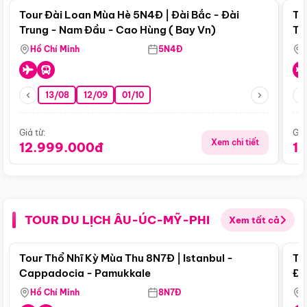
Tour Đài Loan Mùa Hè 5N4Đ | Đài Bắc - Đài
To
Trung - Nam Đầu - Cao Hùng ( Bay Vn)
Tr
Hồ Chí Minh
5N4Đ
13/08
12/09
01/10
Giá từ:
Giá
Xem chi tiết
12.999.000đ
1
TOUR DU LỊCH ÂU-ÚC-MỸ-PHI
Xem tất cả
Điểm nổi bật
Tour Thổ Nhĩ Kỳ Mùa Thu 8N7Đ | Istanbul -
To
Cappadocia - Pamukkale
Đế
Hồ Chí Minh
8N7Đ