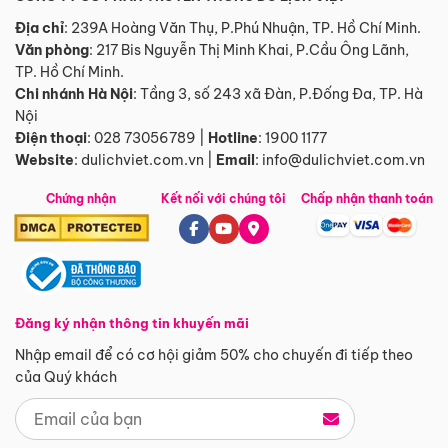
Địa chỉ
: 239A Hoàng Văn Thụ, P.Phú Nhuận, TP. Hồ Chí Minh.
Văn phòng
:
217 Bis Nguyễn Thị Minh Khai, P.Cầu Ông Lãnh,
TP. Hồ Chí Minh.
Chi nhánh Hà Nội
:
Tầng 3, số 243 xã Đàn, P.Đống Đa, TP. Hà
Nội
Điện thoại
:
028 73056789
|
Hotline
:
1900 1177
Website
:
dulichviet.com.vn
|
Email
:
info@dulichviet.com.vn
Chứng nhận
Kết nối với chúng tôi
Chấp nhận thanh toán
Đăng ký nhận thông tin khuyến mãi
Nhập email để có cơ hội giảm 50% cho chuyến đi tiếp theo
của Quý khách