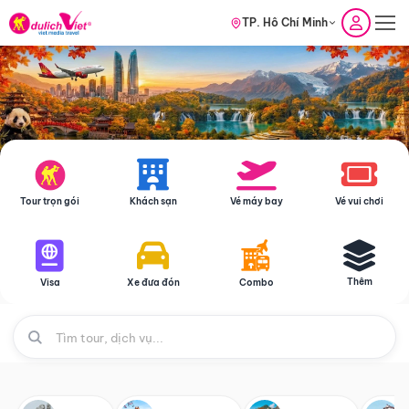
TP. Hồ Chí Minh
Tour trọn gói
Khách sạn
Vé máy bay
Vé vui chơi
Thêm
Visa
Xe đưa đón
Combo