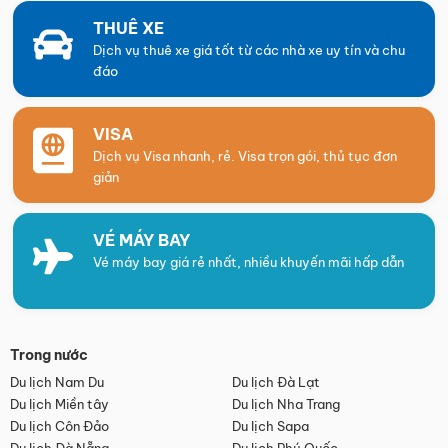
THUÊ XE
Dịch vụ thuê xe giá tốt từ các nhà xe uy tín và chu
đáo
VISA
Dịch vụ Visa nhanh, rẻ. Visa trọn gói, thủ tục đơn
giản
VÉ MÁY BAY
Vé máy bay giá rẻ nhất, nhiều khuyến mãi hấp dẫn
Trong nước
Du lịch Nam Du
Du lịch Đà Lạt
Du lịch Miền tây
Du lịch Nha Trang
Du lịch Côn Đảo
Du lịch Sapa