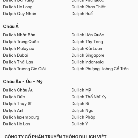
Du lịch Đà Nẵng
Du lịch Phú Quốc
Du lịch Hạ Long
Du lịch Phan Thiết
Du lịch Quy Nhơn
Du lịch Huế
Châu Á
Du lịch Nhật Bản
Du lịch Hàn Quốc
Du lịch Trung Quốc
Du lịch Tây Tạng
Du lịch Malaysia
Du lịch Đài Loan
Du lịch Dubai
Du lịch Singapore
Du lịch Thái Lan
Du lịch Indonesia
Du lịch Trương Gia Giới
Du lịch Phượng Hoàng Cổ Trấn
Châu Âu - Úc - Mỹ
Du lịch Châu Âu
Du lịch Mỹ
Du lịch Đức
Du lịch Thổ Nhĩ Kỳ
Du lịch Thụy Sĩ
Du lịch Bỉ
Du lịch Anh
Du lịch Nga
Du lịch luxembourg
Du lịch Pháp
Du lịch Hà Lan
Du lịch Ý
CÔNG TY CỔ PHẦN TRUYỀN THÔNG DU LỊCH VIỆT