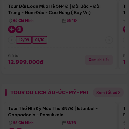
Tour Đài Loan Mùa Hè 5N4Đ | Đài Bắc - Đài
To
Trung - Nam Đầu - Cao Hùng ( Bay Vn)
Tr
Hồ Chí Minh
5N4Đ
12/09
01/10
Giá từ:
Giá
Xem chi tiết
12.999.000đ
1
TOUR DU LỊCH ÂU-ÚC-MỸ-PHI
Xem tất cả
Điểm nổi bật
Tour Thổ Nhĩ Kỳ Mùa Thu 8N7Đ | Istanbul -
To
Cappadocia - Pamukkale
Đế
Hồ Chí Minh
8N7Đ