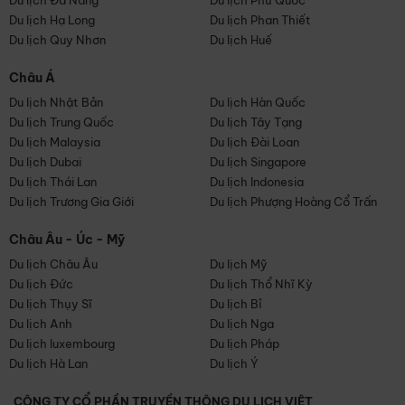
Du lịch Đà Nẵng
Du lịch Phú Quốc
Du lịch Hạ Long
Du lịch Phan Thiết
Du lịch Quy Nhơn
Du lịch Huế
Châu Á
Du lịch Nhật Bản
Du lịch Hàn Quốc
Du lịch Trung Quốc
Du lịch Tây Tạng
Du lịch Malaysia
Du lịch Đài Loan
Du lịch Dubai
Du lịch Singapore
Du lịch Thái Lan
Du lịch Indonesia
Du lịch Trương Gia Giới
Du lịch Phượng Hoàng Cổ Trấn
Châu Âu - Úc - Mỹ
Du lịch Châu Âu
Du lịch Mỹ
Du lịch Đức
Du lịch Thổ Nhĩ Kỳ
Du lịch Thụy Sĩ
Du lịch Bỉ
Du lịch Anh
Du lịch Nga
Du lịch luxembourg
Du lịch Pháp
Du lịch Hà Lan
Du lịch Ý
CÔNG TY CỔ PHẦN TRUYỀN THÔNG DU LỊCH VIỆT