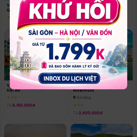
Quoc
Vinpearl Resort & Spa Phu
Phú Quốc
Quoc
★ 5.0
★ 5.0
Vinpearl Resort & Golf Nam
Melia Vinpearl Danang
Hội An
Riverfront
★ 5.0
Đà Nẵng
Từ
4,150,000đ
★ 5.0
Từ
2,400,000đ