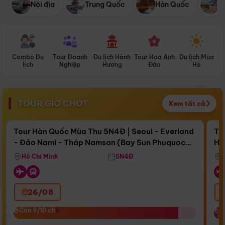
Nội địa
Trung Quốc
Hàn Quốc
N
Combo Du
Tour Doanh
Du lịch Hành
Tour Hoa Anh
Du lịch Mùa
D
lịch
Nghiệp
Hương
Đào
Hè
TOUR GIỜ CHÓT
Xem tất cả
Điểm nổi bật
Còn
17 ngày 06:51:51
Cò
Tour Hàn Quốc Mùa Thu 5N4Đ | Seoul - Everland
To
- Đảo Nami - Tháp Namsan (Bay Sun Phuquoc
Hò
Bay Sun Phuquoc Airways
Tặ
Airways)
Aq
Hồ Chí Minh
5N4Đ
26/08
‹
Còn 9/10 chỗ
Còn 9/10 chỗ
C
C