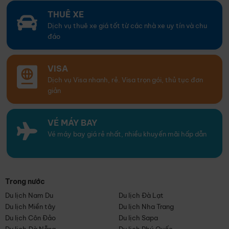
THUÊ XE
Dịch vụ thuê xe giá tốt từ các nhà xe uy tín và chu
đáo
VISA
Dịch vụ Visa nhanh, rẻ. Visa trọn gói, thủ tục đơn
giản
VÉ MÁY BAY
Vé máy bay giá rẻ nhất, nhiều khuyến mãi hấp dẫn
Trong nước
Du lịch Nam Du
Du lịch Đà Lạt
Du lịch Miền tây
Du lịch Nha Trang
Du lịch Côn Đảo
Du lịch Sapa