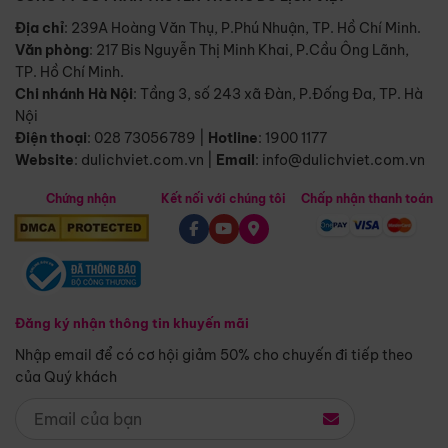
Địa chỉ
: 239A Hoàng Văn Thụ, P.Phú Nhuận, TP. Hồ Chí Minh.
Văn phòng
:
217 Bis Nguyễn Thị Minh Khai, P.Cầu Ông Lãnh,
TP. Hồ Chí Minh.
Chi nhánh Hà Nội
:
Tầng 3, số 243 xã Đàn, P.Đống Đa, TP. Hà
Nội
Điện thoại
:
028 73056789
|
Hotline
:
1900 1177
Website
:
dulichviet.com.vn
|
Email
:
info@dulichviet.com.vn
Chứng nhận
Kết nối với chúng tôi
Chấp nhận thanh toán
Đăng ký nhận thông tin khuyến mãi
Nhập email để có cơ hội giảm 50% cho chuyến đi tiếp theo
của Quý khách