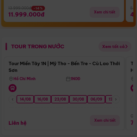
13.999.000đ
5.5
-14%
Xem chi tiết
11.999.000đ
4
TOUR TRONG NƯỚC
Xem tất cả
Điểm nổi bật
Tour Miền Tây 1N | Mỹ Tho - Bến Tre - Cù Lao Thới
To
Sơn
Hu
Hồ Chí Minh
1N0Đ
14/08
16/08
23/08
30/08
06/09
13/09
20/0
Giá
Xem chi tiết
7
Liên hệ