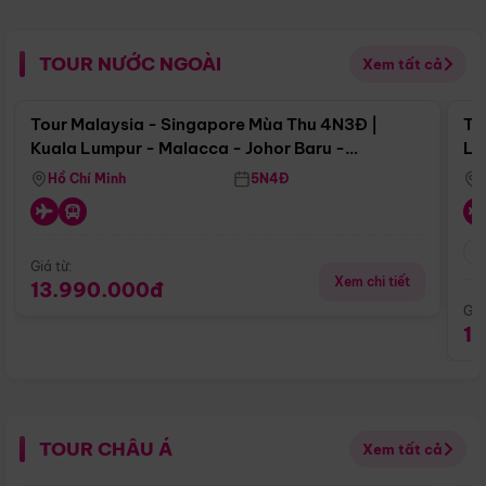
TOUR NƯỚC NGOÀI
Xem tất cả
Điểm nổi bật
Tour Malaysia - Singapore Mùa Thu 4N3Đ |
To
Kuala Lumpur - Malacca - Johor Baru -
Lử
Singapore
Hồ Chí Minh
5N4Đ
Giá từ:
Xem chi tiết
13.990.000đ
Giá
1
TOUR CHÂU Á
Xem tất cả
Điểm nổi bật