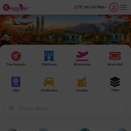
TP. Hồ Chí Minh
Tour trọn gói
Khách sạn
Vé máy bay
Vé vui chơi
Thêm
Visa
Xe đưa đón
Combo