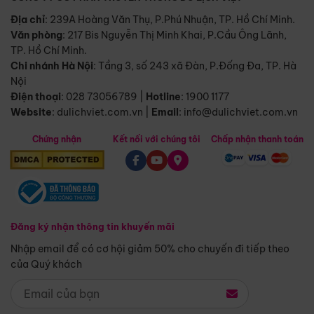
Địa chỉ
: 239A Hoàng Văn Thụ, P.Phú Nhuận, TP. Hồ Chí Minh.
Văn phòng
:
217 Bis Nguyễn Thị Minh Khai, P.Cầu Ông Lãnh,
TP. Hồ Chí Minh.
Chi nhánh Hà Nội
:
Tầng 3, số 243 xã Đàn, P.Đống Đa, TP. Hà
Nội
Điện thoại
:
028 73056789
|
Hotline
:
1900 1177
Website
:
dulichviet.com.vn
|
Email
:
info@dulichviet.com.vn
Chứng nhận
Kết nối với chúng tôi
Chấp nhận thanh toán
Đăng ký nhận thông tin khuyến mãi
Nhập email để có cơ hội giảm 50% cho chuyến đi tiếp theo
của Quý khách