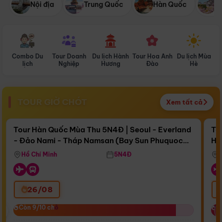
Nội địa
Trung Quốc
Hàn Quốc
N
Combo Du
Tour Doanh
Du lịch Hành
Tour Hoa Anh
Du lịch Mùa
D
lịch
Nghiệp
Hương
Đào
Hè
TOUR GIỜ CHÓT
Xem tất cả
Điểm nổi bật
Còn
17 ngày 08:55:06
Cò
Tour Hàn Quốc Mùa Thu 5N4Đ | Seoul - Everland
To
- Đảo Nami - Tháp Namsan (Bay Sun Phuquoc
Hò
Bay Sun Phuquoc Airways
Tặ
Airways)
Aq
Hồ Chí Minh
5N4Đ
26/08
‹
Còn 9/10 chỗ
Còn 9/10 chỗ
C
C