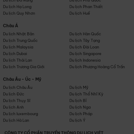
Du lịch Đà Nẵng
Du lịch Phú Quốc
Du lịch Hạ Long
Du lịch Phan Thiết
Du lịch Quy Nhơn
Du lịch Huế
Châu Á
Du lịch Nhật Bản
Du lịch Hàn Quốc
Du lịch Trung Quốc
Du lịch Tây Tạng
Du lịch Malaysia
Du lịch Đài Loan
Du lịch Dubai
Du lịch Singapore
Du lịch Thái Lan
Du lịch Indonesia
Du lịch Trương Gia Giới
Du lịch Phượng Hoàng Cổ Trấn
Châu Âu - Úc - Mỹ
Du lịch Châu Âu
Du lịch Mỹ
Du lịch Đức
Du lịch Thổ Nhĩ Kỳ
Du lịch Thụy Sĩ
Du lịch Bỉ
Du lịch Anh
Du lịch Nga
Du lịch luxembourg
Du lịch Pháp
Du lịch Hà Lan
Du lịch Ý
CÔNG TY CỔ PHẦN TRUYỀN THÔNG DU LỊCH VIỆT