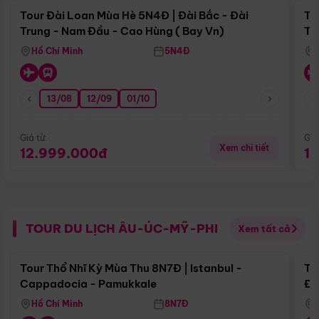
Tour Đài Loan Mùa Hè 5N4Đ | Đài Bắc - Đài
To
Trung - Nam Đầu - Cao Hùng ( Bay Vn)
Tr
Hồ Chí Minh
5N4Đ
13/08
12/09
01/10
Giá từ:
Giá
Xem chi tiết
12.999.000đ
1
TOUR DU LỊCH ÂU-ÚC-MỸ-PHI
Xem tất cả
Điểm nổi bật
Tour Thổ Nhĩ Kỳ Mùa Thu 8N7Đ | Istanbul -
To
Cappadocia - Pamukkale
Đế
Hồ Chí Minh
8N7Đ