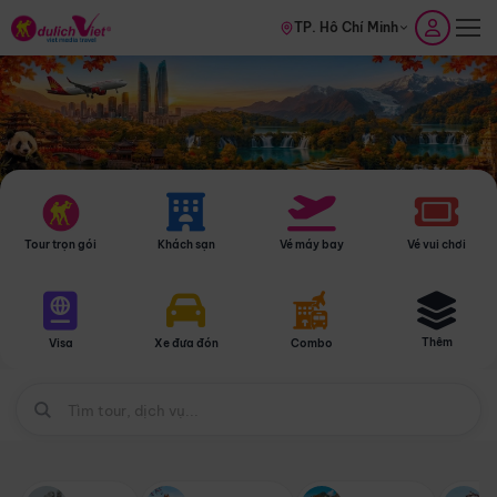
TP. Hồ Chí Minh
Tour trọn gói
Khách sạn
Vé máy bay
Vé vui chơi
Thêm
Visa
Xe đưa đón
Combo