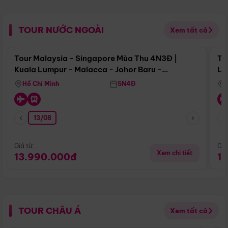
TOUR NƯỚC NGOÀI
Xem tất cả
Điểm nổi bật
Tour Malaysia - Singapore Mùa Thu 4N3Đ |
To
Kuala Lumpur - Malacca - Johor Baru -
Lử
Singapore
Hồ Chí Minh
5N4Đ
13/08
Giá từ:
Giá
Xem chi tiết
13.990.000đ
1
TOUR CHÂU Á
Xem tất cả
Điểm nổi bật