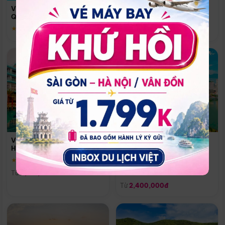
Quoc
Vinpearl Resort & Spa Phu
Phú Quốc
Quoc
★ 5.0
★ 5.0
Vinpearl Resort & Golf Nam
Melia Vinpearl Danang
Hội An
Riverfront
★ 5.0
Đà Nẵng
Từ
4,150,000đ
★ 5.0
Từ
2,400,000đ