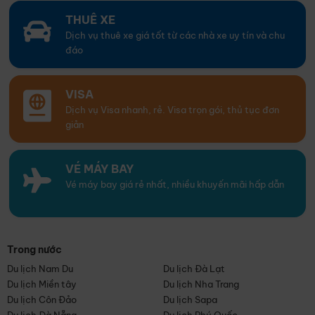
THUÊ XE
Dịch vụ thuê xe giá tốt từ các nhà xe uy tín và chu
đáo
VISA
Dịch vụ Visa nhanh, rẻ. Visa trọn gói, thủ tục đơn
giản
VÉ MÁY BAY
Vé máy bay giá rẻ nhất, nhiều khuyến mãi hấp dẫn
Trong nước
Du lịch Nam Du
Du lịch Đà Lạt
Du lịch Miền tây
Du lịch Nha Trang
Du lịch Côn Đảo
Du lịch Sapa