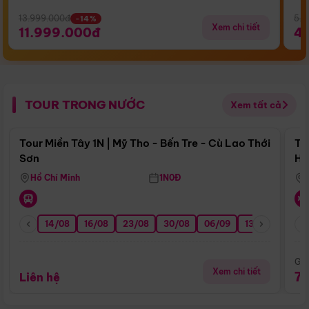
13.999.000đ
5.5
-14%
Xem chi tiết
11.999.000đ
4
TOUR TRONG NƯỚC
Xem tất cả
Điểm nổi bật
Tour Miền Tây 1N | Mỹ Tho - Bến Tre - Cù Lao Thới
To
Sơn
Hu
Hồ Chí Minh
1N0Đ
14/08
16/08
23/08
30/08
06/09
13/09
20/0
Giá
Xem chi tiết
7
Liên hệ