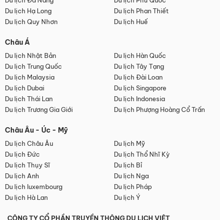
Du lịch Đà Nẵng
Du lịch Phú Quốc
Du lịch Hạ Long
Du lịch Phan Thiết
Du lịch Quy Nhơn
Du lịch Huế
Châu Á
Du lịch Nhật Bản
Du lịch Hàn Quốc
Du lịch Trung Quốc
Du lịch Tây Tạng
Du lịch Malaysia
Du lịch Đài Loan
Du lịch Dubai
Du lịch Singapore
Du lịch Thái Lan
Du lịch Indonesia
Du lịch Trương Gia Giới
Du lịch Phượng Hoàng Cổ Trấn
Châu Âu - Úc - Mỹ
Du lịch Châu Âu
Du lịch Mỹ
Du lịch Đức
Du lịch Thổ Nhĩ Kỳ
Du lịch Thụy Sĩ
Du lịch Bỉ
Du lịch Anh
Du lịch Nga
Du lịch luxembourg
Du lịch Pháp
Du lịch Hà Lan
Du lịch Ý
CÔNG TY CỔ PHẦN TRUYỀN THÔNG DU LỊCH VIỆT