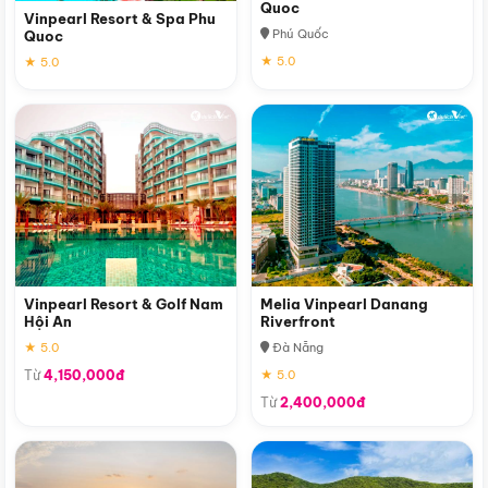
Quoc
Vinpearl Resort & Spa Phu
Phú Quốc
Quoc
★ 5.0
★ 5.0
Vinpearl Resort & Golf Nam
Melia Vinpearl Danang
Hội An
Riverfront
★ 5.0
Đà Nẵng
Từ
4,150,000đ
★ 5.0
Từ
2,400,000đ