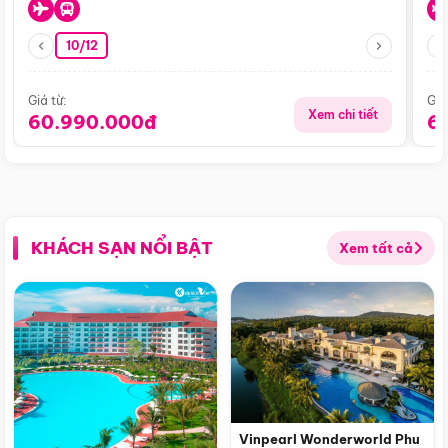
10/12
Giá từ:
Giá
Xem chi tiết
60.990.000đ
6
KHÁCH SẠN NỔI BẬT
Xem tất cả
Vinpearl Wonderworld Phu