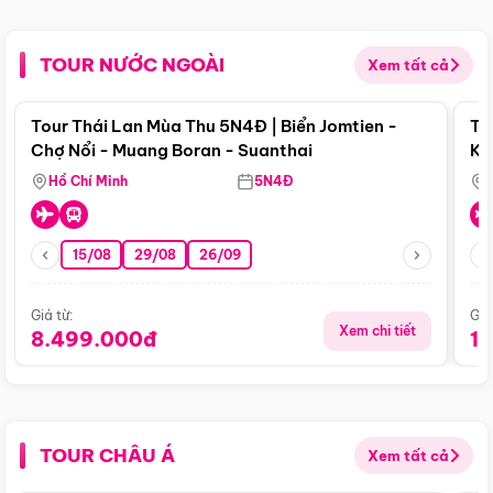
TOUR NƯỚC NGOÀI
Xem tất cả
Điểm nổi bật
Tour Thái Lan Mùa Thu 5N4Đ | Biển Jomtien -
To
Chợ Nổi - Muang Boran - Suanthai
Ku
Si
Hồ Chí Minh
5N4Đ
15/08
29/08
26/09
Giá từ:
Giá
Xem chi tiết
8.499.000đ
1
TOUR CHÂU Á
Xem tất cả
Điểm nổi bật