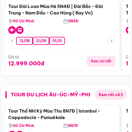
Tour Đài Loan Mùa Hè 5N4Đ | Đài Bắc - Đài
To
Trung - Nam Đầu - Cao Hùng ( Bay Vn)
Tr
Hồ Chí Minh
5N4Đ
13/08
12/09
01/10
Giá từ:
Giá
Xem chi tiết
12.999.000đ
1
TOUR DU LỊCH ÂU-ÚC-MỸ-PHI
Xem tất cả
Điểm nổi bật
Tour Thổ Nhĩ Kỳ Mùa Thu 8N7Đ | Istanbul -
To
Cappadocia - Pamukkale
Hồ Chí Minh
8N7Đ