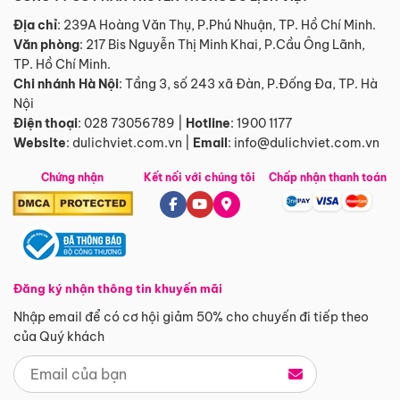
Địa chỉ
: 239A Hoàng Văn Thụ, P.Phú Nhuận, TP. Hồ Chí Minh.
Văn phòng
:
217 Bis Nguyễn Thị Minh Khai, P.Cầu Ông Lãnh,
TP. Hồ Chí Minh.
Chi nhánh Hà Nội
:
Tầng 3, số 243 xã Đàn, P.Đống Đa, TP. Hà
Nội
Điện thoại
:
028 73056789
|
Hotline
:
1900 1177
Website
:
dulichviet.com.vn
|
Email
:
info@dulichviet.com.vn
Chứng nhận
Kết nối với chúng tôi
Chấp nhận thanh toán
Đăng ký nhận thông tin khuyến mãi
Nhập email để có cơ hội giảm 50% cho chuyến đi tiếp theo
của Quý khách