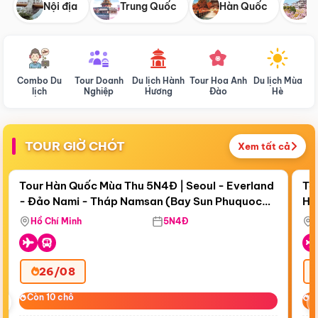
Nội địa
Trung Quốc
Hàn Quốc
N
Combo Du
Tour Doanh
Du lịch Hành
Tour Hoa Anh
Du lịch Mùa
D
lịch
Nghiệp
Hương
Đào
Hè
TOUR GIỜ CHÓT
Xem tất cả
Điểm nổi bật
Còn
19 ngày 13:45:28
Cò
Tour Hàn Quốc Mùa Thu 5N4Đ | Seoul - Everland
To
- Đảo Nami - Tháp Namsan (Bay Sun Phuquoc
Hò
Tặ
Airways)
Aq
Hồ Chí Minh
5N4Đ
26/08
‹
Còn 10 chỗ
Còn 10 chỗ
C
C