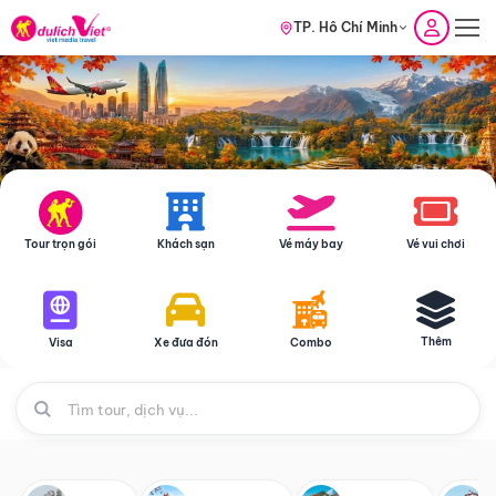
TP. Hồ Chí Minh
Tour trọn gói
Khách sạn
Vé máy bay
Vé vui chơi
Thêm
Visa
Xe đưa đón
Combo