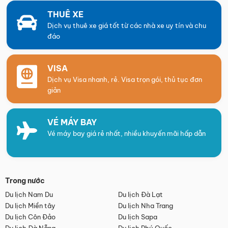
THUÊ XE
Dịch vụ thuê xe giá tốt từ các nhà xe uy tín và chu
đáo
VISA
Dịch vụ Visa nhanh, rẻ. Visa trọn gói, thủ tục đơn
giản
VÉ MÁY BAY
Vé máy bay giá rẻ nhất, nhiều khuyến mãi hấp dẫn
Trong nước
Du lịch Nam Du
Du lịch Đà Lạt
Du lịch Miền tây
Du lịch Nha Trang
Du lịch Côn Đảo
Du lịch Sapa