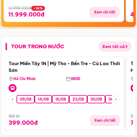
13.999.000đ
-14%
Xem chi tiết
11.999.000đ
4
TOUR TRONG NƯỚC
Xem tất cả
Điểm nổi bật
Tour Miền Tây 1N | Mỹ Tho - Bến Tre - Cù Lao Thới
To
Sơn
Hu
Hồ Chí Minh
1N0Đ
09/08
14/08
16/08
23/08
30/08
06/09
13/0
Giá từ:
Giá
Xem chi tiết
399.000đ
7