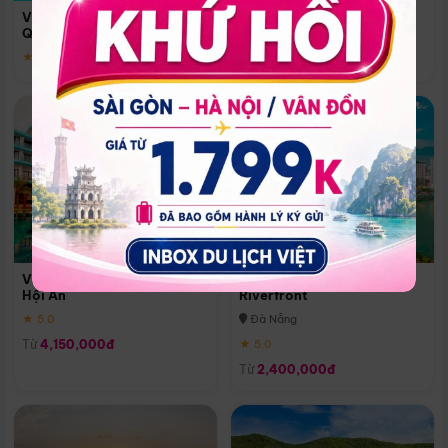
Quoc
Vinpearl Resort & Spa Phu
Phú Quốc
Quoc
★ 5.0
★ 5.0
Vinpearl Resort & Golf Nam
Melia Vinpearl Danang
Hội An
Riverfront
★ 5.0
Đà Nẵng
Từ
4,150,000đ
★ 5.0
Từ
2,400,000đ