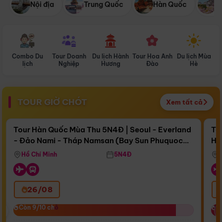
Nội địa
Trung Quốc
Hàn Quốc
N
Combo Du
Tour Doanh
Du lịch Hành
Tour Hoa Anh
Du lịch Mùa
D
lịch
Nghiệp
Hương
Đào
Hè
TOUR GIỜ CHÓT
Xem tất cả
Điểm nổi bật
Còn
17 ngày 03:06:32
Cò
Tour Hàn Quốc Mùa Thu 5N4Đ | Seoul - Everland
To
- Đảo Nami - Tháp Namsan (Bay Sun Phuquoc
Hò
Bay Sun Phuquoc Airways
Tặ
Airways)
Aq
Hồ Chí Minh
5N4Đ
26/08
‹
Còn 9/10 chỗ
Còn 9/10 chỗ
C
C