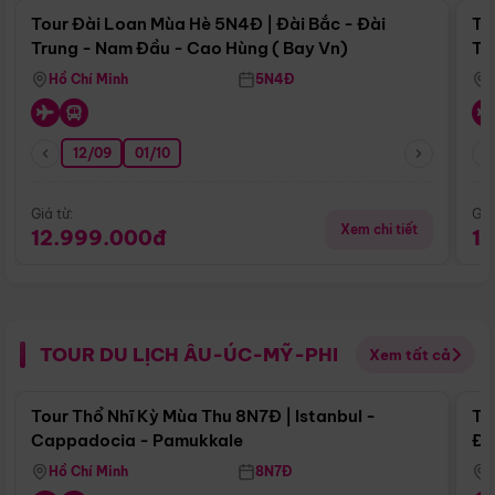
Tour Đài Loan Mùa Hè 5N4Đ | Đài Bắc - Đài
To
Trung - Nam Đầu - Cao Hùng ( Bay Vn)
Tr
Hồ Chí Minh
5N4Đ
12/09
01/10
Giá từ:
Giá
Xem chi tiết
12.999.000đ
1
TOUR DU LỊCH ÂU-ÚC-MỸ-PHI
Xem tất cả
Điểm nổi bật
Tour Thổ Nhĩ Kỳ Mùa Thu 8N7Đ | Istanbul -
To
Cappadocia - Pamukkale
Đế
Hồ Chí Minh
8N7Đ