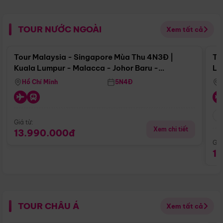
TOUR NƯỚC NGOÀI
Xem tất cả
Điểm nổi bật
Tour Malaysia - Singapore Mùa Thu 4N3Đ |
To
Kuala Lumpur - Malacca - Johor Baru -
Lử
Singapore
Hồ Chí Minh
5N4Đ
Giá từ:
Xem chi tiết
13.990.000đ
Giá
1
TOUR CHÂU Á
Xem tất cả
Điểm nổi bật