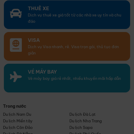
THUÊ XE
Dịch vụ thuê xe giá tốt từ các nhà xe uy tín và chu
đáo
VISA
Dịch vụ Visa nhanh, rẻ. Visa trọn gói, thủ tục đơn
giản
VÉ MÁY BAY
Vé máy bay giá rẻ nhất, nhiều khuyến mãi hấp dẫn
Trong nước
Du lịch Nam Du
Du lịch Đà Lạt
Du lịch Miền tây
Du lịch Nha Trang
Du lịch Côn Đảo
Du lịch Sapa