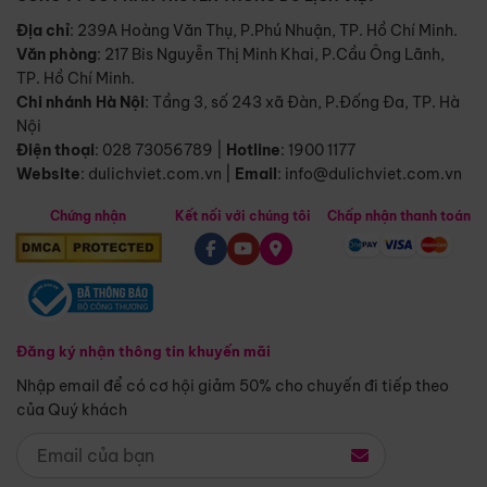
Địa chỉ
: 239A Hoàng Văn Thụ, P.Phú Nhuận, TP. Hồ Chí Minh.
Văn phòng
:
217 Bis Nguyễn Thị Minh Khai, P.Cầu Ông Lãnh,
TP. Hồ Chí Minh.
Chi nhánh Hà Nội
:
Tầng 3, số 243 xã Đàn, P.Đống Đa, TP. Hà
Nội
Điện thoại
:
028 73056789
|
Hotline
:
1900 1177
Website
:
dulichviet.com.vn
|
Email
:
info@dulichviet.com.vn
Chứng nhận
Kết nối với chúng tôi
Chấp nhận thanh toán
Đăng ký nhận thông tin khuyến mãi
Nhập email để có cơ hội giảm 50% cho chuyến đi tiếp theo
của Quý khách