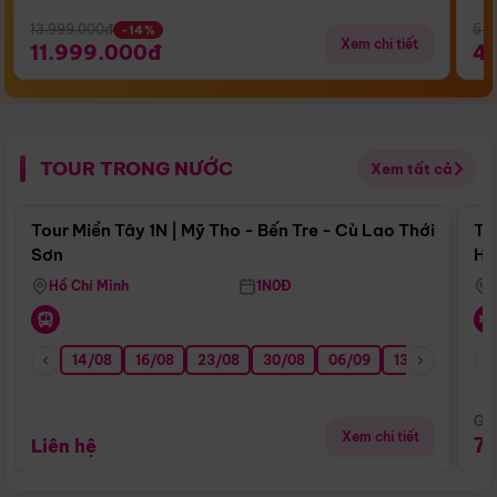
13.999.000đ
5.5
-14%
Xem chi tiết
11.999.000đ
4
TOUR TRONG NƯỚC
Xem tất cả
Điểm nổi bật
Tour Miền Tây 1N | Mỹ Tho - Bến Tre - Cù Lao Thới
To
Sơn
Hu
Hồ Chí Minh
1N0Đ
14/08
16/08
23/08
30/08
06/09
13/09
20/0
Giá
Xem chi tiết
7
Liên hệ