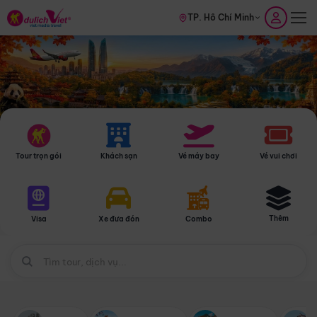
TP. Hồ Chí Minh
Tour trọn gói
Khách sạn
Vé máy bay
Vé vui chơi
Thêm
Visa
Xe đưa đón
Combo