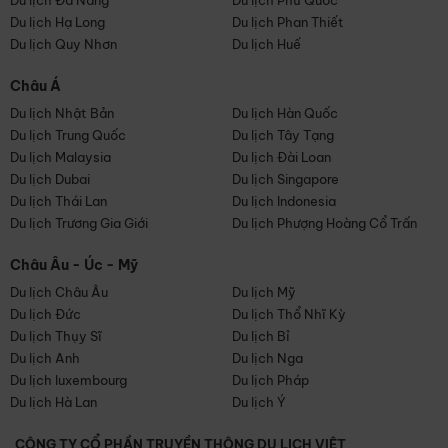
Du lịch Đà Nẵng
Du lịch Phú Quốc
Du lịch Hạ Long
Du lịch Phan Thiết
Du lịch Quy Nhơn
Du lịch Huế
Châu Á
Du lịch Nhật Bản
Du lịch Hàn Quốc
Du lịch Trung Quốc
Du lịch Tây Tạng
Du lịch Malaysia
Du lịch Đài Loan
Du lịch Dubai
Du lịch Singapore
Du lịch Thái Lan
Du lịch Indonesia
Du lịch Trương Gia Giới
Du lịch Phượng Hoàng Cổ Trấn
Châu Âu - Úc - Mỹ
Du lịch Châu Âu
Du lịch Mỹ
Du lịch Đức
Du lịch Thổ Nhĩ Kỳ
Du lịch Thụy Sĩ
Du lịch Bỉ
Du lịch Anh
Du lịch Nga
Du lịch luxembourg
Du lịch Pháp
Du lịch Hà Lan
Du lịch Ý
CÔNG TY CỔ PHẦN TRUYỀN THÔNG DU LỊCH VIỆT