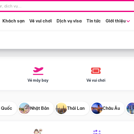
Điểm khởi hành
Tháng khở
Hồ Chí Minh
Bất kỳ 
Khách sạn
Vé vui chơi
Dịch vụ visa
Tin tức
Giới thiệu
Vé máy bay
Vé vui chơi
 Quốc
Nhật Bản
Thái Lan
Châu Âu