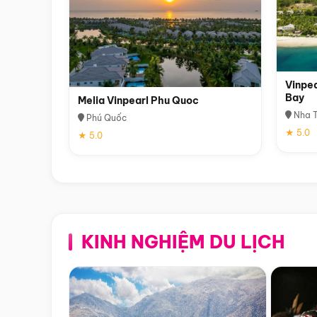
Vinpea
Bay
Melia Vinpearl Phu Quoc
Nha T
Phú Quốc
★ 5.0
★ 5.0
KINH NGHIỆM DU LỊCH