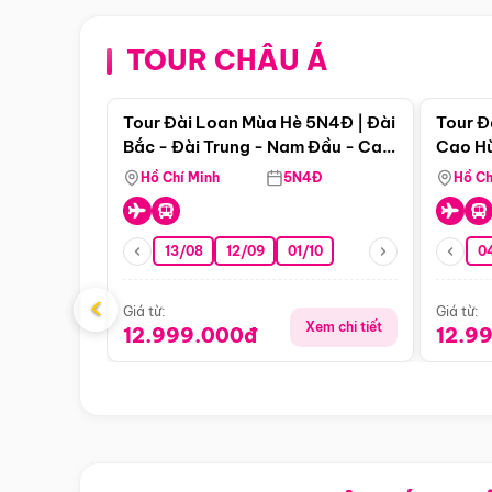
TOUR CHÂU Á
Điểm nổi bật
Tour Đài Loan Mùa Hè 5N4Đ | Đài
Tour Đ
Bắc - Đài Trung - Nam Đầu - Cao
Cao Hù
Hùng ( Bay Vn)
(Bay V
Hồ Chí Minh
5N4Đ
Hồ Ch
13/08
12/09
01/10
0
‹
Giá từ:
Giá từ:
Xem chi tiết
12.999.000đ
12.9