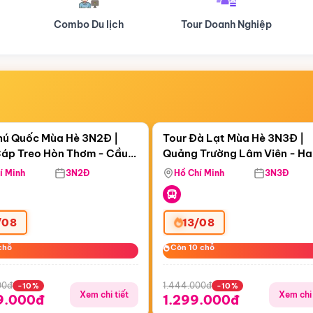
Tour Doanh Nghiệp
Du lịch Hành Hương
Điểm nổi bật
Điểm nổi
ngày 14:26:56
Còn
05 ngày 14:26:56
hú Quốc Mùa Hè 3N2Đ |
Tour Đà Lạt Mùa Hè 3N3Đ |
áp Treo Hòn Thơm - Cầu
Quảng Trường Lâm Viên - H
áp Treo Hòn Thơm
Công Viên Nước Aquatopia
Hill - Puppy Farm
í Minh
3N2Đ
Hồ Chí Minh
3N3Đ
/08
13/08
chỗ
chỗ
Còn 10 chỗ
Còn 10 chỗ
00đ
1.444.000đ
-10%
-10%
Xem chi tiết
Xem chi 
9.000đ
1.299.000đ