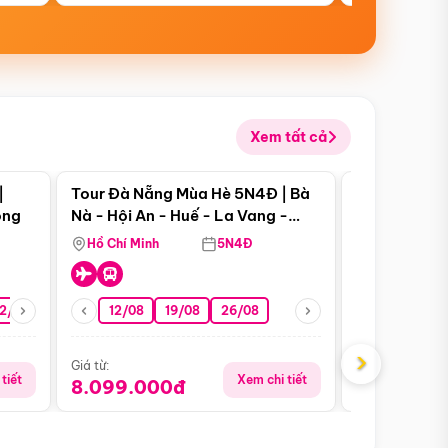
Xem tất cả
 bật
Điểm nổi bật
|
Tour Đà Nẵng Mùa Hè 5N4Đ | Bà
Tour Đà Nẵn
ong
Nà - Hội An - Huế - La Vang -
Nà - Hội An
Động Thiên Đường
Nha
Hồ Chí Minh
5N4Đ
Hồ Chí Minh
2/08
26/08
05/09
12/08
19/08
09/09
26/08
12/09
13/08
›
Giá từ:
Giá từ:
tiết
Xem chi tiết
8.099.000đ
6.899.00