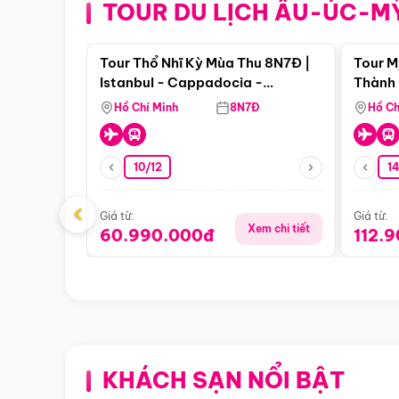
TOUR DU LỊCH ÂU-ÚC-M
Điểm nổi bật
Tour Thổ Nhĩ Kỳ Mùa Thu 8N7Đ |
Tour M
Istanbul - Cappadocia -
Thành 
Pamukkale
Thiên 
Hồ Chí Minh
8N7Đ
Hồ Ch
10/12
1
‹
Giá từ:
Giá từ:
Xem chi tiết
60.990.000đ
112.
KHÁCH SẠN NỔI BẬT