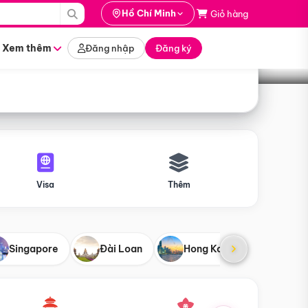
i hành
Hồ Chí Minh
Giỏ hàng
Tìm tour
tháng nào
Xem thêm
Đăng nhập
Đăng ký
Visa
Thêm
Singapore
Đài Loan
Hong Kong
Mỹ