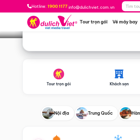
Bạn muốn đi đâu?
*
Hotline:
1900 1177
info@dulichviet.com.vn
Tour trọn gói
Vé máy bay
Tour trọn gói
Khách sạn
Nội địa
Trung Quốc
Hàn