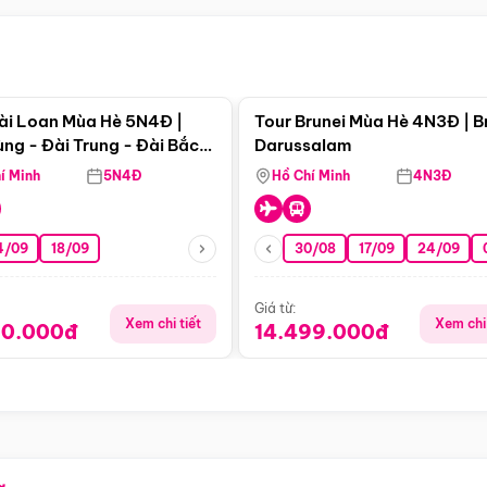
Điểm nổi bật
Điểm nổi
ài Loan Mùa Hè 5N4Đ |
Tour Brunei Mùa Hè 4N3Đ | B
ng - Đài Trung - Đài Bắc
Darussalam
j)
í Minh
5N4Đ
Hồ Chí Minh
4N3Đ
4/09
18/09
30/08
17/09
24/09
Giá từ:
Xem chi tiết
Xem chi 
90.000đ
14.499.000đ