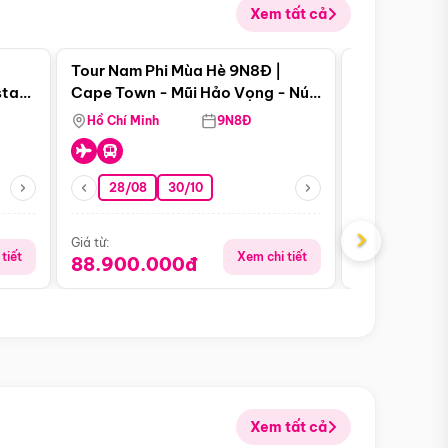
Xem tất cả
 bật
Điểm nổi bật
Tour Nam Phi Mùa Hè 9N8Đ |
Tour Mỹ Mùa
star
Cape Town - Mũi Hảo Vọng - Núi
Hoa Kỳ - Me
Bàn - Johannesburg - Pretoria -
Hồ Chí Minh
9N8Đ
Hồ Chí Minh
Safari - Lodge
28/08
30/10
29/08
›
Giá từ:
Giá từ:
tiết
Xem chi tiết
88.900.000đ
59.900.
Xem tất cả