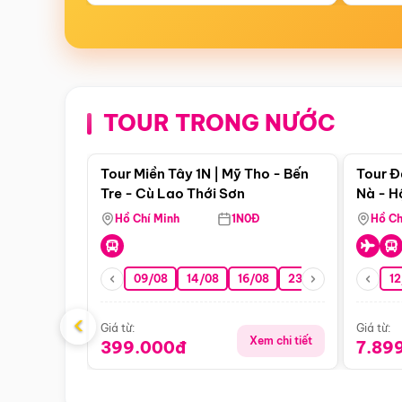
TOUR TRONG NƯỚC
Điểm nổi bật
Tour Miền Tây 1N | Mỹ Tho - Bến
Tour Đ
Tre - Cù Lao Thới Sơn
Nà - H
Nha
Hồ Chí Minh
1N0Đ
Hồ Ch
09/08
14/08
16/08
23/08
30/08
12
0
‹
Giá từ:
Giá từ:
Xem chi tiết
399.000đ
7.89