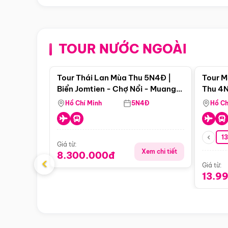
TOUR NƯỚC NGOÀI
Điểm nổi bật
Tour Thái Lan Mùa Thu 5N4Đ |
Tour M
Biển Jomtien - Chợ Nổi - Muang
Thu 4N
Boran - Suanthai (Bay Vietnam
Malacc
Hồ Chí Minh
5N4Đ
Hồ Ch
Airlines)
Singa
1
Giá từ:
Xem chi tiết
8.300.000đ
‹
Giá từ:
13.9