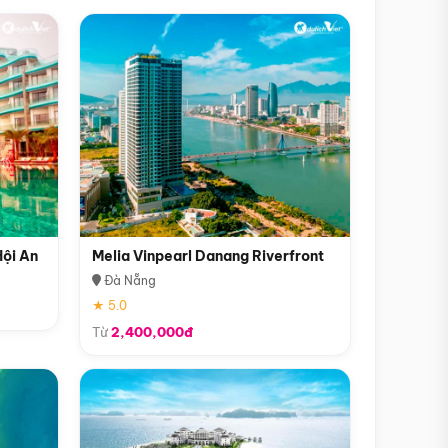
Hội An
Melia Vinpearl Danang Riverfront
Đà Nẵng
★ 5.0
Từ
2,400,000đ