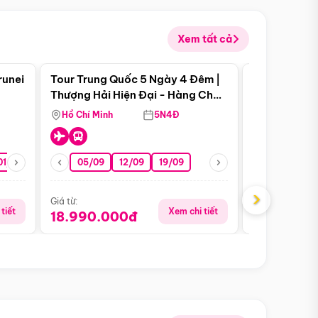
Xem tất cả
 bật
Điểm nổi bật
runei
Tour Trung Quốc 5 Ngày 4 Đêm |
Tour Trung 
Tour Hè
Thượng Hải Hiện Đại - Hàng Châu
Ân Thi - Trư
Nên Thơ - Ô Trấn Cổ Kính
Hồ Chí Minh
5N4Đ
Hồ Chí Minh
01/10
15/10
29/10
05/09
12/09
19/09
16/08
›
Giá từ:
Giá từ:
tiết
Xem chi tiết
18.990.000đ
16.990.0