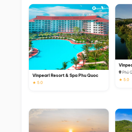
Vinpe
Phú 
Vinpearl Resort & Spa Phu Quoc
★ 5.0
★ 5.0