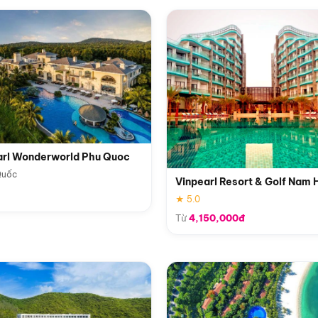
arl Wonderworld Phu Quoc
Quốc
Vinpearl Resort & Golf Nam 
★ 5.0
Từ
4,150,000đ