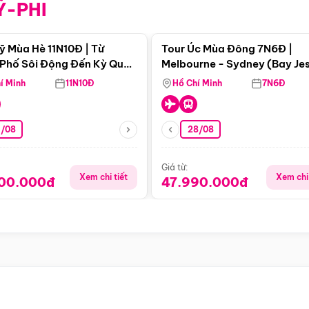
Ỹ-PHI
Điểm nổi bật
Điểm nổi
ỹ Mùa Hè 11N10Đ | Từ
Tour Úc Mùa Đông 7N6Đ |
Phố Sôi Động Đến Kỳ Quan
Melbourne - Sydney (Bay Je
Nhiên Mỹ
Airways)
í Minh
11N10Đ
Hồ Chí Minh
7N6Đ
4/08
28/08
Giá từ:
Xem chi tiết
Xem chi 
900.000đ
47.990.000đ