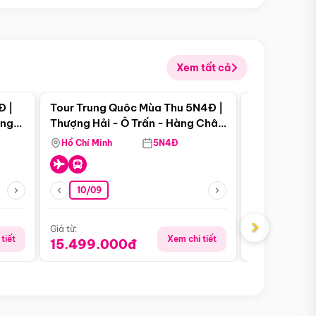
Xem tất cả
 bật
Điểm nổi bật
Đ |
Tour Trung Quôc Mùa Thu 5N4Đ |
Tour Trung
àng
Thượng Hải - Ô Trấn - Hàng Châu
| Thành Đô 
(Tour Không Shopping)
Viên Gấu Tr
Hồ Chí Minh
5N4Đ
Hồ Chí Minh
10/09
21/08
›
Giá từ:
Giá từ:
tiết
Xem chi tiết
15.499.000đ
16.999.0