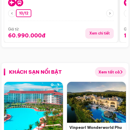
10/12
Giá từ:
Giá
Xem chi tiết
60.990.000đ
1
KHÁCH SẠN NỔI BẬT
Xem tất cả
Vinpearl Wonderworld Phu