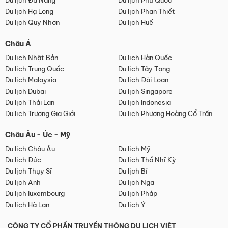
Du lịch Đà Nẵng
Du lịch Phú Quốc
Du lịch Hạ Long
Du lịch Phan Thiết
Du lịch Quy Nhơn
Du lịch Huế
Châu Á
Du lịch Nhật Bản
Du lịch Hàn Quốc
Du lịch Trung Quốc
Du lịch Tây Tạng
Du lịch Malaysia
Du lịch Đài Loan
Du lịch Dubai
Du lịch Singapore
Du lịch Thái Lan
Du lịch Indonesia
Du lịch Trương Gia Giới
Du lịch Phượng Hoàng Cổ Trấn
Châu Âu - Úc - Mỹ
Du lịch Châu Âu
Du lịch Mỹ
Du lịch Đức
Du lịch Thổ Nhĩ Kỳ
Du lịch Thụy Sĩ
Du lịch Bỉ
Du lịch Anh
Du lịch Nga
Du lịch luxembourg
Du lịch Pháp
Du lịch Hà Lan
Du lịch Ý
CÔNG TY CỔ PHẦN TRUYỀN THÔNG DU LỊCH VIỆT