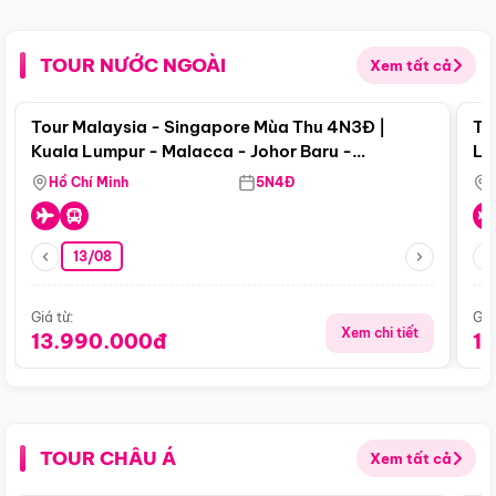
TOUR NƯỚC NGOÀI
Xem tất cả
Điểm nổi bật
Tour Malaysia - Singapore Mùa Thu 4N3Đ |
To
Kuala Lumpur - Malacca - Johor Baru -
Lử
Singapore
Hồ Chí Minh
5N4Đ
13/08
Giá từ:
Giá
Xem chi tiết
13.990.000đ
1
TOUR CHÂU Á
Xem tất cả
Điểm nổi bật