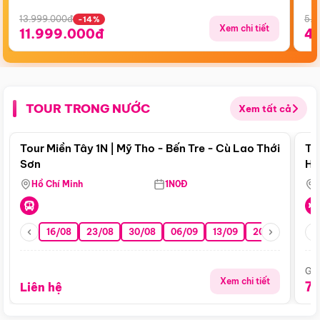
13.999.000đ
5.5
-14%
Xem chi tiết
11.999.000đ
4
TOUR TRONG NƯỚC
Xem tất cả
Điểm nổi bật
Tour Miền Tây 1N | Mỹ Tho - Bến Tre - Cù Lao Thới
To
Sơn
Hu
Hồ Chí Minh
1N0Đ
16/08
23/08
30/08
06/09
13/09
20/09
27/0
Giá
Xem chi tiết
7
Liên hệ