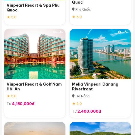
Quoc
Vinpearl Resort & Spa Phu
Phú Quốc
Quoc
★ 5.0
★ 5.0
Vinpearl Resort & Golf Nam
Melia Vinpearl Danang
Hội An
Riverfront
★ 5.0
Đà Nẵng
Từ
4,150,000đ
★ 5.0
Từ
2,400,000đ