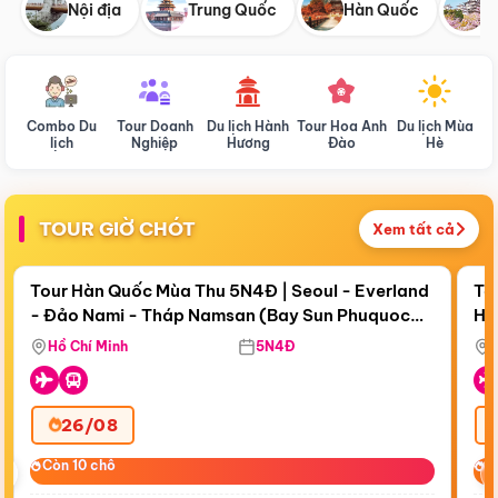
Nội địa
Trung Quốc
Hàn Quốc
N
Combo Du
Tour Doanh
Du lịch Hành
Tour Hoa Anh
Du lịch Mùa
D
lịch
Nghiệp
Hương
Đào
Hè
TOUR GIỜ CHÓT
Xem tất cả
Điểm nổi bật
Còn
17 ngày 19:01:42
Cò
Tour Hàn Quốc Mùa Thu 5N4Đ | Seoul - Everland
To
- Đảo Nami - Tháp Namsan (Bay Sun Phuquoc
Hò
Bay Sun Phuquoc Airways
Tặ
Airways)
Aq
Hồ Chí Minh
5N4Đ
26/08
‹
Còn 10 chỗ
Còn 10 chỗ
C
C