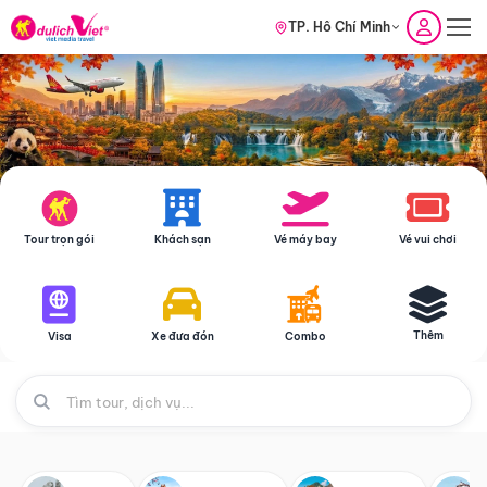
TP. Hồ Chí Minh
Tour trọn gói
Khách sạn
Vé máy bay
Vé vui chơi
Thêm
Visa
Xe đưa đón
Combo