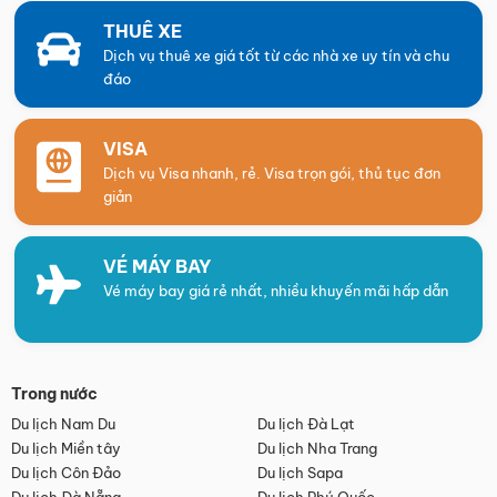
THUÊ XE
Dịch vụ thuê xe giá tốt từ các nhà xe uy tín và chu
đáo
VISA
Dịch vụ Visa nhanh, rẻ. Visa trọn gói, thủ tục đơn
giản
VÉ MÁY BAY
Vé máy bay giá rẻ nhất, nhiều khuyến mãi hấp dẫn
Trong nước
Du lịch Nam Du
Du lịch Đà Lạt
Du lịch Miền tây
Du lịch Nha Trang
Du lịch Côn Đảo
Du lịch Sapa