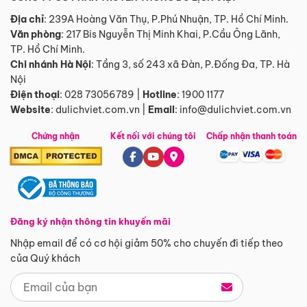
Địa chỉ
: 239A Hoàng Văn Thụ, P.Phú Nhuận, TP. Hồ Chí Minh.
Văn phòng
:
217 Bis Nguyễn Thị Minh Khai, P.Cầu Ông Lãnh,
TP. Hồ Chí Minh.
Chi nhánh Hà Nội
:
Tầng 3, số 243 xã Đàn, P.Đống Đa, TP. Hà
Nội
Điện thoại
:
028 73056789
|
Hotline
:
1900 1177
Website
:
dulichviet.com.vn
|
Email
:
info@dulichviet.com.vn
Chứng nhận
Kết nối với chúng tôi
Chấp nhận thanh toán
Đăng ký nhận thông tin khuyến mãi
Nhập email để có cơ hội giảm 50% cho chuyến đi tiếp theo
của Quý khách