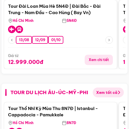
Tour Đài Loan Mùa Hè 5N4Đ | Đài Bắc - Đài
To
Trung - Nam Đầu - Cao Hùng ( Bay Vn)
Tr
Hồ Chí Minh
5N4Đ
13/08
12/09
01/10
Giá từ:
Giá
Xem chi tiết
12.999.000đ
1
TOUR DU LỊCH ÂU-ÚC-MỸ-PHI
Xem tất cả
Điểm nổi bật
Tour Thổ Nhĩ Kỳ Mùa Thu 8N7Đ | Istanbul -
To
Cappadocia - Pamukkale
Đế
Hồ Chí Minh
8N7Đ