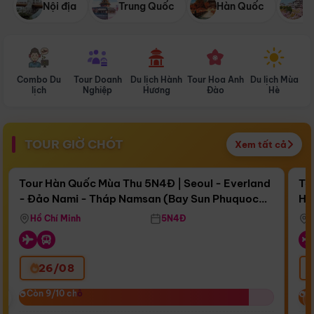
Nội địa
Trung Quốc
Hàn Quốc
N
Combo Du
Tour Doanh
Du lịch Hành
Tour Hoa Anh
Du lịch Mùa
D
lịch
Nghiệp
Hương
Đào
Hè
TOUR GIỜ CHÓT
Xem tất cả
Điểm nổi bật
Còn
16 ngày 15:13:20
Cò
Tour Hàn Quốc Mùa Thu 5N4Đ | Seoul - Everland
To
- Đảo Nami - Tháp Namsan (Bay Sun Phuquoc
Hò
Bay Sun Phuquoc Airways
Tặ
Airways)
Aq
Hồ Chí Minh
5N4Đ
26/08
‹
Còn 9/10 chỗ
Còn 9/10 chỗ
C
C