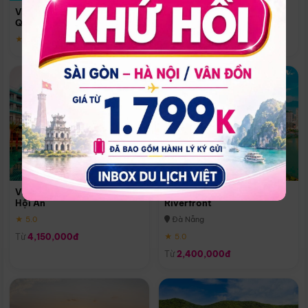
Quoc
Vinpearl Resort & Spa Phu
Phú Quốc
Quoc
★ 5.0
★ 5.0
Vinpearl Resort & Golf Nam
Melia Vinpearl Danang
Hội An
Riverfront
★ 5.0
Đà Nẵng
Từ
4,150,000đ
★ 5.0
Từ
2,400,000đ