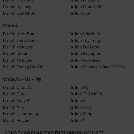
Du lịch Đà Nẵng
Du lịch Phú Quốc
Du lịch Hạ Long
Du lịch Phan Thiết
Du lịch Quy Nhơn
Du lịch Huế
Châu Á
Du lịch Nhật Bản
Du lịch Hàn Quốc
Du lịch Trung Quốc
Du lịch Tây Tạng
Du lịch Malaysia
Du lịch Đài Loan
Du lịch Dubai
Du lịch Singapore
Du lịch Thái Lan
Du lịch Indonesia
Du lịch Trương Gia Giới
Du lịch Phượng Hoàng Cổ Trấn
Châu Âu - Úc - Mỹ
Du lịch Châu Âu
Du lịch Mỹ
Du lịch Đức
Du lịch Thổ Nhĩ Kỳ
Du lịch Thụy Sĩ
Du lịch Bỉ
Du lịch Anh
Du lịch Nga
Du lịch luxembourg
Du lịch Pháp
Du lịch Hà Lan
Du lịch Ý
CÔNG TY CỔ PHẦN TRUYỀN THÔNG DU LỊCH VIỆT