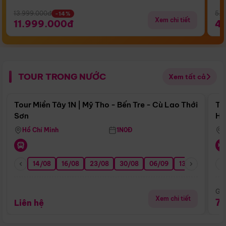
13.999.000đ
5.5
-14%
Xem chi tiết
11.999.000đ
4
TOUR TRONG NƯỚC
Xem tất cả
Điểm nổi bật
Tour Miền Tây 1N | Mỹ Tho - Bến Tre - Cù Lao Thới
To
Sơn
Hu
Hồ Chí Minh
1N0Đ
14/08
16/08
23/08
30/08
06/09
13/09
20/0
Giá
Xem chi tiết
7
Liên hệ