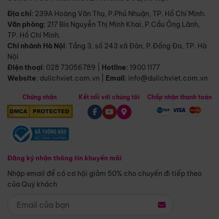
Địa chỉ
: 239A Hoàng Văn Thụ, P.Phú Nhuận, TP. Hồ Chí Minh.
Văn phòng
:
217 Bis Nguyễn Thị Minh Khai, P.Cầu Ông Lãnh,
TP. Hồ Chí Minh.
Chi nhánh Hà Nội
:
Tầng 3, số 243 xã Đàn, P.Đống Đa, TP. Hà
Nội
Điện thoại
:
028 73056789
|
Hotline
:
1900 1177
Website
:
dulichviet.com.vn
|
Email
:
info@dulichviet.com.vn
Chứng nhận
Kết nối với chúng tôi
Chấp nhận thanh toán
Đăng ký nhận thông tin khuyến mãi
Nhập email để có cơ hội giảm 50% cho chuyến đi tiếp theo
của Quý khách