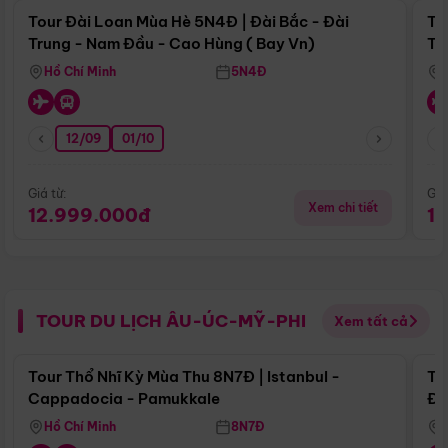
Tour Đài Loan Mùa Hè 5N4Đ | Đài Bắc - Đài
To
Trung - Nam Đầu - Cao Hùng ( Bay Vn)
Tr
Hồ Chí Minh
5N4Đ
12/09
01/10
Giá từ:
Giá
Xem chi tiết
12.999.000đ
1
TOUR DU LỊCH ÂU-ÚC-MỸ-PHI
Xem tất cả
Điểm nổi bật
Tour Thổ Nhĩ Kỳ Mùa Thu 8N7Đ | Istanbul -
To
Cappadocia - Pamukkale
Đế
Hồ Chí Minh
8N7Đ