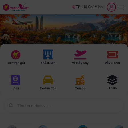
TP. Hồ Chí Minh
Tour trọn gói
Khách sạn
Vé máy bay
Vé vui chơi
Thêm
Visa
Xe đưa đón
Combo