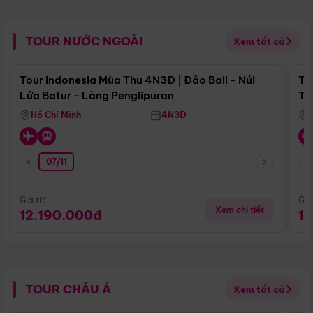
TOUR NƯỚC NGOÀI
Xem tất cả
Điểm nổi bật
Tour Indonesia Mùa Thu 4N3Đ | Đảo Bali - Núi
To
Lửa Batur - Làng Penglipuran
Tr
Hồ Chí Minh
4N3Đ
07/11
Giá từ:
Giá
Xem chi tiết
12.190.000đ
1
TOUR CHÂU Á
Xem tất cả
Điểm nổi bật