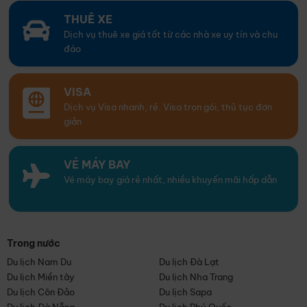
THUÊ XE
Dịch vụ thuê xe giá tốt từ các nhà xe uy tín và chu
đáo
VISA
Dịch vụ Visa nhanh, rẻ. Visa trọn gói, thủ tục đơn
giản
VÉ MÁY BAY
Vé máy bay giá rẻ nhất, nhiều khuyến mãi hấp dẫn
Trong nước
Du lịch Nam Du
Du lịch Đà Lạt
Du lịch Miền tây
Du lịch Nha Trang
Du lịch Côn Đảo
Du lịch Sapa