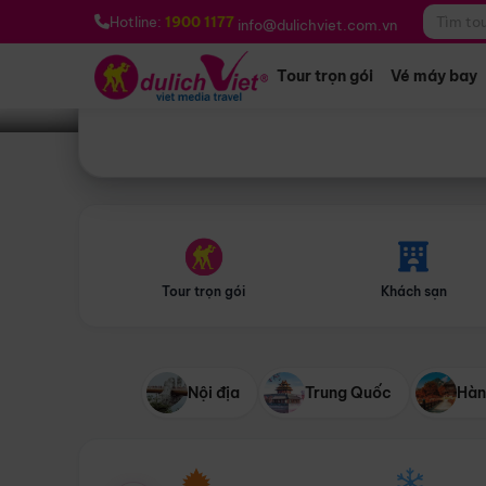
Bạn muốn đi đâu?
*
Hotline:
1900 1177
info@dulichviet.com.vn
Tour trọn gói
Vé máy bay
Tour trọn gói
Khách sạn
Nội địa
Trung Quốc
Hàn