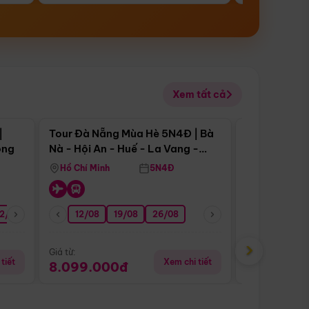
Xem tất cả
 bật
Điểm nổi bật
|
Tour Đà Nẵng Mùa Hè 5N4Đ | Bà
Tour Đà Nẵn
ong
Nà - Hội An - Huế - La Vang -
Nà - Hội An
Động Thiên Đường
Nha
Hồ Chí Minh
5N4Đ
Hồ Chí Minh
2/08
26/08
05/09
12/08
19/08
09/09
26/08
12/09
13/08
›
Giá từ:
Giá từ:
tiết
Xem chi tiết
8.099.000đ
6.899.00