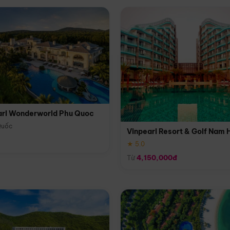
arl Wonderworld Phu Quoc
Quốc
Vinpearl Resort & Golf Nam 
★ 5.0
Từ
4,150,000đ