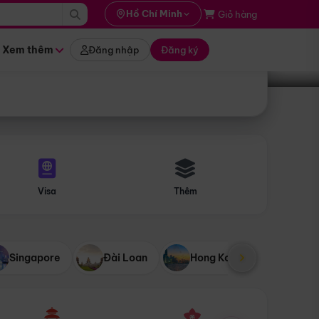
i hành
Hồ Chí Minh
Giỏ hàng
Tìm tour
tháng nào
Xem thêm
Đăng nhập
Đăng ký
Visa
Thêm
Singapore
Đài Loan
Hong Kong
Mỹ