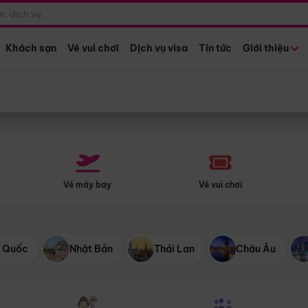
Điểm khởi hành
Tháng khở
Hồ Chí Minh
Bất kỳ 
Khách sạn
Vé vui chơi
Dịch vụ visa
Tin tức
Giới thiệu
Vé máy bay
Vé vui chơi
 Quốc
Nhật Bản
Thái Lan
Châu Âu