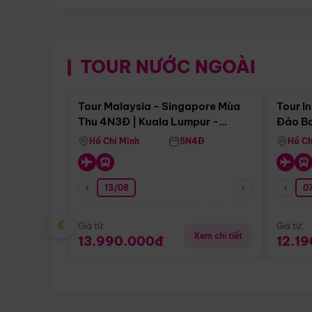
TOUR NƯỚC NGOÀI
Điểm nổi bật
Tour Malaysia - Singapore Mùa
Tour I
Thu 4N3Đ | Kuala Lumpur -
Đảo Ba
Malacca - Johor Baru -
Pengli
Hồ Chí Minh
5N4Đ
Hồ Ch
Singapore
13/08
07
‹
Giá từ:
Giá từ:
Xem chi tiết
13.990.000đ
12.1