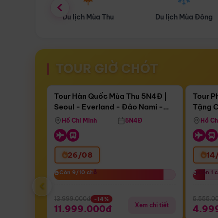
ùa Thu
Du lịch Mùa Đông
Combo Du lịch
TOUR GIỜ CHÓT
Điểm nổi bật
Còn
17 ngày 08:10:40
Còn
05 
Tour Hàn Quốc Mùa Thu 5N4Đ |
Tour P
Seoul - Everland - Đảo Nami -
Tặng C
Bay Sun Phuquoc Airways
Tặng C
Tháp Namsan (Bay Sun Phuquoc
Hôn - 
Hồ Chí Minh
5N4Đ
Hồ Ch
Airways)
26/08
14
Còn 9/10 chỗ
Còn 9/10 chỗ
Còn 1 
Còn 1 
‹
13.999.000đ
5.555.0
-14%
Xem chi tiết
11.999.000đ
4.99