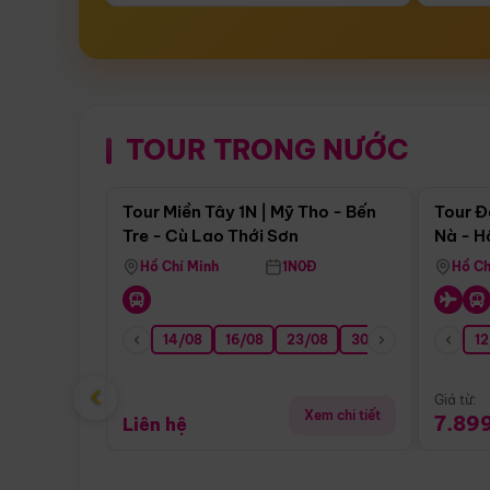
TOUR TRONG NƯỚC
Điểm nổi bật
Tour Miền Tây 1N | Mỹ Tho - Bến
Tour Đ
Tre - Cù Lao Thới Sơn
Nà - H
Nha
Hồ Chí Minh
1N0Đ
Hồ Ch
14/08
16/08
23/08
30/08
06/09
12
1
‹
Giá từ:
Xem chi tiết
7.89
Liên hệ