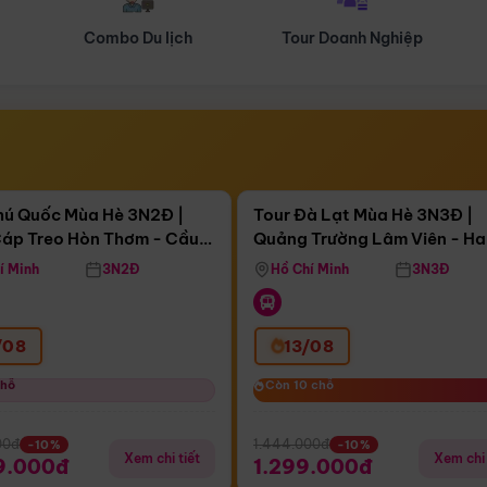
Tour Doanh Nghiệp
Du lịch Hành Hương
Điểm nổi bật
Điểm nổi
ngày 08:10:40
Còn
04 ngày 08:10:40
hú Quốc Mùa Hè 3N2Đ |
Tour Đà Lạt Mùa Hè 3N3Đ |
áp Treo Hòn Thơm - Cầu
Quảng Trường Lâm Viên - H
áp Treo Hòn Thơm
Công Viên Nước Aquatopia
Hill - Puppy Farm
í Minh
3N2Đ
Hồ Chí Minh
3N3Đ
/08
13/08
chỗ
chỗ
Còn 10 chỗ
Còn 10 chỗ
00đ
1.444.000đ
-10%
-10%
Xem chi tiết
Xem chi 
9.000đ
1.299.000đ