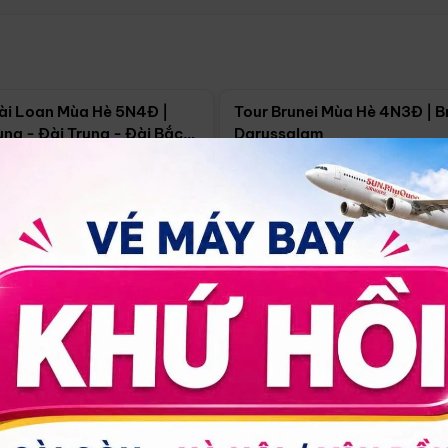
Điểm nổi bật
Điểm nổi
ài Loan Mùa Hè 5N4Đ |
Tour Brunei Mùa Hè 4N3Đ | B
ng - Đài Trung - Đài Bắc
Darussalam
j)
í Minh
5N4Đ
Hồ Chí Minh
4N3Đ
4/09
18/09
30/08
17/09
24/09
Giá từ:
Xem chi tiết
Xem chi 
90.000đ
14.499.000đ