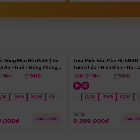
Điểm nổi bật
Điểm nổi
à Nẵng Mùa Hè 5N4Đ | Bà
Tour Miền Bắc Mùa Hè 5N4Đ 
ội An - Huế - Động Phong
Tam Chúc - Ninh Bình - Hạ L
í Minh
5N4Đ
Hồ Chí Minh
5N4Đ
/08
3/09
19/08
20/09
26/08
27/09
09/09
16/09
12/08
23/09
15/08
30/09
19/08
07/10
2
Giá từ:
Xem chi tiết
Xem chi 
9.000đ
9.399.000đ