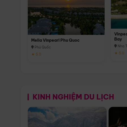
Vinpea
Bay
Melia Vinpearl Phu Quoc
Nha T
Phú Quốc
★ 5.0
★ 5.0
KINH NGHIỆM DU LỊCH