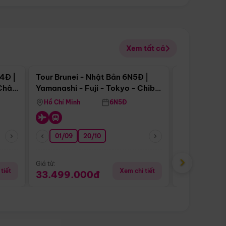
Xem tất cả
 bật
Điểm nổi bật
4Đ |
Tour Brunei - Nhật Bản 6N5Đ |
Tour Campu
 Châu
Yamanashi - Fuji - Tokyo - Chiba
Siem Reap -
- Freeday
Hồ Chí Minh
6N5Đ
Hồ Chí Minh
01/09
20/10
13/08
›
Giá từ:
Giá từ:
tiết
Xem chi tiết
33.499.000đ
5.650.00