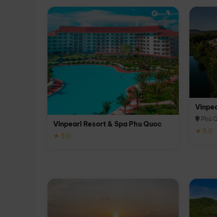
Vinpe
Phú 
Vinpearl Resort & Spa Phu Quoc
★ 5.0
★ 5.0