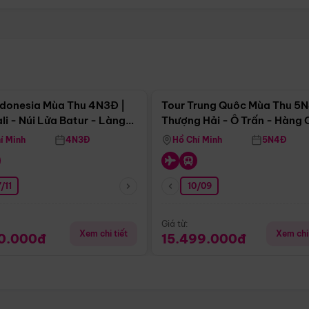
Điểm nổi bật
Điểm nổi
ndonesia Mùa Thu 4N3Đ |
Tour Trung Quôc Mùa Thu 5N
li - Núi Lửa Batur - Làng
Thượng Hải - Ô Trấn - Hàng
puran
(Tour Không Shopping)
í Minh
4N3Đ
Hồ Chí Minh
5N4Đ
/11
10/09
Giá từ:
Xem chi tiết
Xem chi 
90.000đ
15.499.000đ