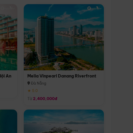
Hội An
Melia Vinpearl Danang Riverfront
Đà Nẵng
★ 5.0
Từ
2,400,000đ