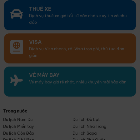
THUÊ XE
Dịch vụ thuê xe giá tốt từ các nhà xe uy tín và chu
đáo
VISA
Dịch vụ Visa nhanh, rẻ. Visa trọn gói, thủ tục đơn
giản
VÉ MÁY BAY
Vé máy bay giá rẻ nhất, nhiều khuyến mãi hấp dẫn
Trong nước
Du lịch Nam Du
Du lịch Đà Lạt
Du lịch Miền tây
Du lịch Nha Trang
Du lịch Côn Đảo
Du lịch Sapa