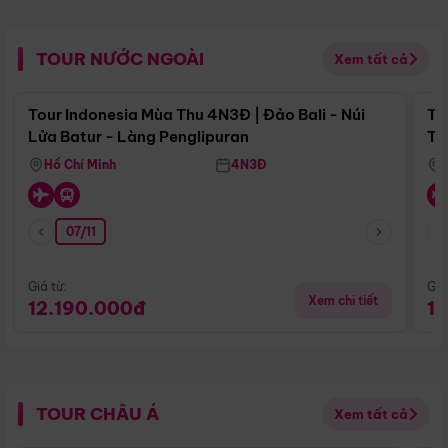
TOUR NƯỚC NGOÀI
Xem tất cả
Điểm nổi bật
Tour Indonesia Mùa Thu 4N3Đ | Đảo Bali - Núi
To
Lửa Batur - Làng Penglipuran
Tr
Hồ Chí Minh
4N3Đ
07/11
Giá từ:
Giá
Xem chi tiết
12.190.000đ
1
TOUR CHÂU Á
Xem tất cả
Điểm nổi bật