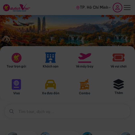
TP. Hồ Chí Minh
Tour trọn gói
Khách sạn
Vé máy bay
Vé vui chơi
Thêm
Visa
Xe đưa đón
Combo