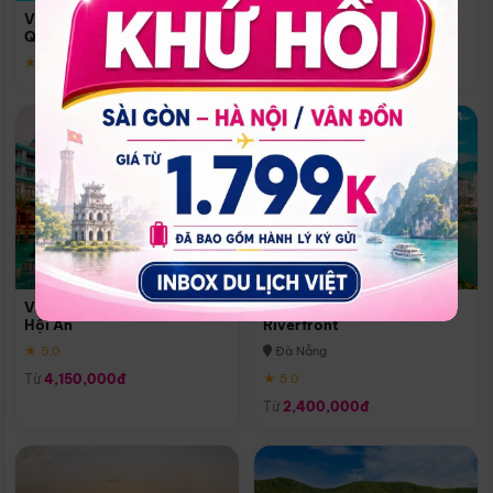
Quoc
Vinpearl Resort & Spa Phu
Phú Quốc
Quoc
★ 5.0
★ 5.0
Vinpearl Resort & Golf Nam
Melia Vinpearl Danang
Hội An
Riverfront
★ 5.0
Đà Nẵng
Từ
4,150,000đ
★ 5.0
Từ
2,400,000đ