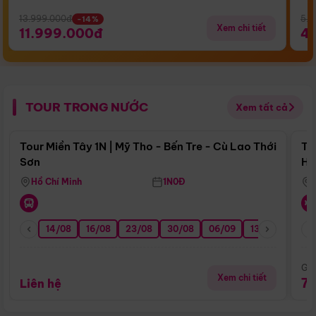
13.999.000đ
5.5
-14%
Xem chi tiết
11.999.000đ
4
TOUR TRONG NƯỚC
Xem tất cả
Điểm nổi bật
Tour Miền Tây 1N | Mỹ Tho - Bến Tre - Cù Lao Thới
To
Sơn
Hu
Hồ Chí Minh
1N0Đ
14/08
16/08
23/08
30/08
06/09
13/09
20/0
Giá
Xem chi tiết
7
Liên hệ