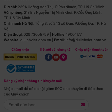
Địa chỉ
: 239A Hoàng Văn Thụ, P.Phú Nhuận, TP. Hồ Chí Minh.
Văn phòng
:
217 Bis Nguyễn Thị Minh Khai, P.Cầu Ông Lãnh,
TP. Hồ Chí Minh.
Chi nhánh Hà Nội
:
Tầng 3, số 243 xã Đàn, P.Đống Đa, TP. Hà
Nội
Điện thoại
:
028 73056789
|
Hotline
:
1900 1177
Website
:
dulichviet.com.vn
|
Email
:
info@dulichviet.com.vn
Chứng nhận
Kết nối với chúng tôi
Chấp nhận thanh toán
Đăng ký nhận thông tin khuyến mãi
Nhập email để có cơ hội giảm 50% cho chuyến đi tiếp theo
của Quý khách