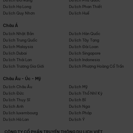
Du lịch Đà Nẵng
Du lịch Phú Quốc
Du lịch Hạ Long
Du lịch Phan Thiết
Du lịch Quy Nhơn
Du lịch Huế
Châu Á
Du lịch Nhật Bản
Du lịch Hàn Quốc
Du lịch Trung Quốc
Du lịch Tây Tạng
Du lịch Malaysia
Du lịch Đài Loan
Du lịch Dubai
Du lịch Singapore
Du lịch Thái Lan
Du lịch Indonesia
Du lịch Trương Gia Giới
Du lịch Phượng Hoàng Cổ Trấn
Châu Âu - Úc - Mỹ
Du lịch Châu Âu
Du lịch Mỹ
Du lịch Đức
Du lịch Thổ Nhĩ Kỳ
Du lịch Thụy Sĩ
Du lịch Bỉ
Du lịch Anh
Du lịch Nga
Du lịch luxembourg
Du lịch Pháp
Du lịch Hà Lan
Du lịch Ý
CÔNG TY CỔ PHẦN TRUYỀN THÔNG DU LỊCH VIỆT