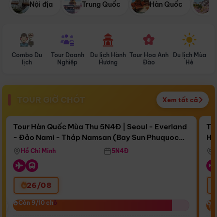
Nội địa
Trung Quốc
Hàn Quốc
N
Combo Du
Tour Doanh
Du lịch Hành
Tour Hoa Anh
Du lịch Mùa
D
lịch
Nghiệp
Hương
Đào
Hè
TOUR GIỜ CHÓT
Xem tất cả
Điểm nổi bật
Còn
16 ngày 12:25:41
Cò
Tour Hàn Quốc Mùa Thu 5N4Đ | Seoul - Everland
To
- Đảo Nami - Tháp Namsan (Bay Sun Phuquoc
Hò
Bay Sun Phuquoc Airways
Tặ
Airways)
Aq
Hồ Chí Minh
5N4Đ
26/08
‹
Còn 9/10 chỗ
Còn 9/10 chỗ
C
C