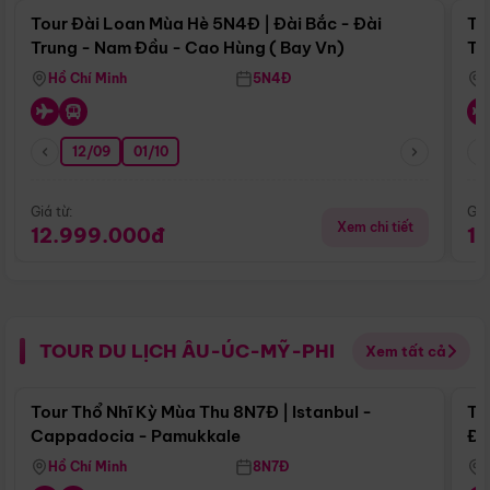
Tour Đài Loan Mùa Hè 5N4Đ | Đài Bắc - Đài
To
Trung - Nam Đầu - Cao Hùng ( Bay Vn)
Tr
Hồ Chí Minh
5N4Đ
12/09
01/10
Giá từ:
Giá
Xem chi tiết
12.999.000đ
1
TOUR DU LỊCH ÂU-ÚC-MỸ-PHI
Xem tất cả
Điểm nổi bật
Tour Thổ Nhĩ Kỳ Mùa Thu 8N7Đ | Istanbul -
To
Cappadocia - Pamukkale
Đế
Hồ Chí Minh
8N7Đ