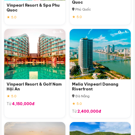
Quoc
Vinpearl Resort & Spa Phu
Phú Quốc
Quoc
★ 5.0
★ 5.0
Vinpearl Resort & Golf Nam
Melia Vinpearl Danang
Hội An
Riverfront
★ 5.0
Đà Nẵng
Từ
4,150,000đ
★ 5.0
Từ
2,400,000đ