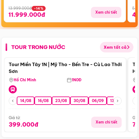
13.999.000đ
5.5
-14%
Xem chi tiết
11.999.000đ
4
TOUR TRONG NƯỚC
Xem tất cả
Điểm nổi bật
Tour Miền Tây 1N | Mỹ Tho - Bến Tre - Cù Lao Thới
To
Sơn
Hu
Hồ Chí Minh
1N0Đ
14/08
16/08
23/08
30/08
06/09
13/09
20/0
Giá từ:
Giá
Xem chi tiết
399.000đ
7