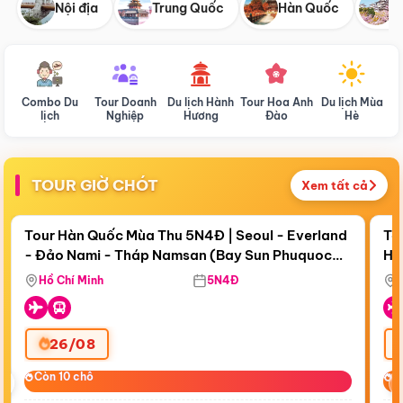
Nội địa
Trung Quốc
Hàn Quốc
N
Combo Du
Tour Doanh
Du lịch Hành
Tour Hoa Anh
Du lịch Mùa
D
lịch
Nghiệp
Hương
Đào
Hè
TOUR GIỜ CHÓT
Xem tất cả
Điểm nổi bật
Còn
17 ngày 22:27:38
Cò
Tour Hàn Quốc Mùa Thu 5N4Đ | Seoul - Everland
To
- Đảo Nami - Tháp Namsan (Bay Sun Phuquoc
Hò
Bay Sun Phuquoc Airways
Tặ
Airways)
Aq
Hồ Chí Minh
5N4Đ
26/08
‹
Còn 10 chỗ
Còn 10 chỗ
C
C