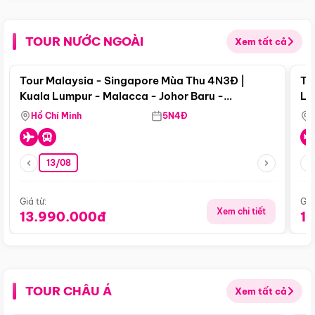
TOUR NƯỚC NGOÀI
Xem tất cả
Điểm nổi bật
Tour Malaysia - Singapore Mùa Thu 4N3Đ |
To
Kuala Lumpur - Malacca - Johor Baru -
Lử
Singapore
Hồ Chí Minh
5N4Đ
13/08
Giá từ:
Giá
Xem chi tiết
13.990.000đ
1
TOUR CHÂU Á
Xem tất cả
Điểm nổi bật