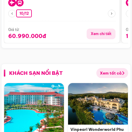
10/12
Giá từ:
Giá
Xem chi tiết
60.990.000đ
1
KHÁCH SẠN NỔI BẬT
Xem tất cả
Vinpearl Wonderworld Phu