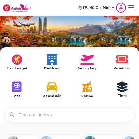
TP. Hồ Chí Minh
Tour trọn gói
Khách sạn
Vé máy bay
Vé vui chơi
Thêm
Visa
Xe đưa đón
Combo