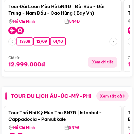
Tour Đài Loan Mùa Hè 5N4Đ | Đài Bắc - Đài
To
Trung - Nam Đầu - Cao Hùng ( Bay Vn)
Tr
Hồ Chí Minh
5N4Đ
13/08
12/09
01/10
Giá từ:
Giá
Xem chi tiết
12.999.000đ
1
TOUR DU LỊCH ÂU-ÚC-MỸ-PHI
Xem tất cả
Điểm nổi bật
Tour Thổ Nhĩ Kỳ Mùa Thu 8N7Đ | Istanbul -
To
Cappadocia - Pamukkale
Đế
Hồ Chí Minh
8N7Đ