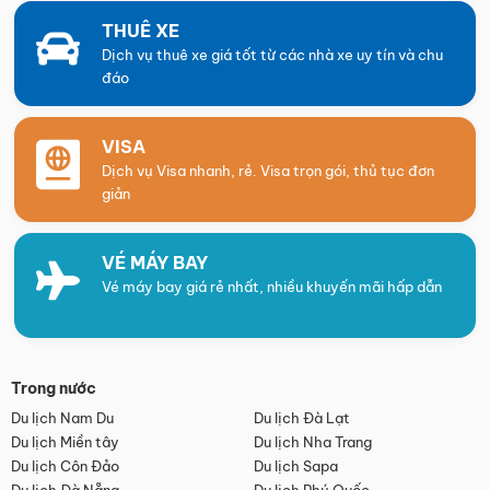
THUÊ XE
Dịch vụ thuê xe giá tốt từ các nhà xe uy tín và chu
đáo
VISA
Dịch vụ Visa nhanh, rẻ. Visa trọn gói, thủ tục đơn
giản
VÉ MÁY BAY
Vé máy bay giá rẻ nhất, nhiều khuyến mãi hấp dẫn
Trong nước
Du lịch Nam Du
Du lịch Đà Lạt
Du lịch Miền tây
Du lịch Nha Trang
Du lịch Côn Đảo
Du lịch Sapa