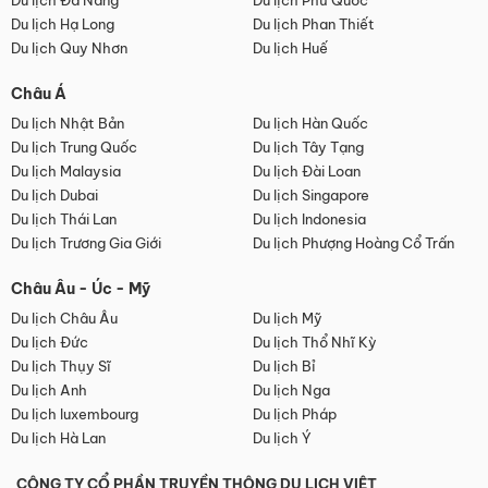
Du lịch Đà Nẵng
Du lịch Phú Quốc
Du lịch Hạ Long
Du lịch Phan Thiết
Du lịch Quy Nhơn
Du lịch Huế
Châu Á
Du lịch Nhật Bản
Du lịch Hàn Quốc
Du lịch Trung Quốc
Du lịch Tây Tạng
Du lịch Malaysia
Du lịch Đài Loan
Du lịch Dubai
Du lịch Singapore
Du lịch Thái Lan
Du lịch Indonesia
Du lịch Trương Gia Giới
Du lịch Phượng Hoàng Cổ Trấn
Châu Âu - Úc - Mỹ
Du lịch Châu Âu
Du lịch Mỹ
Du lịch Đức
Du lịch Thổ Nhĩ Kỳ
Du lịch Thụy Sĩ
Du lịch Bỉ
Du lịch Anh
Du lịch Nga
Du lịch luxembourg
Du lịch Pháp
Du lịch Hà Lan
Du lịch Ý
CÔNG TY CỔ PHẦN TRUYỀN THÔNG DU LỊCH VIỆT