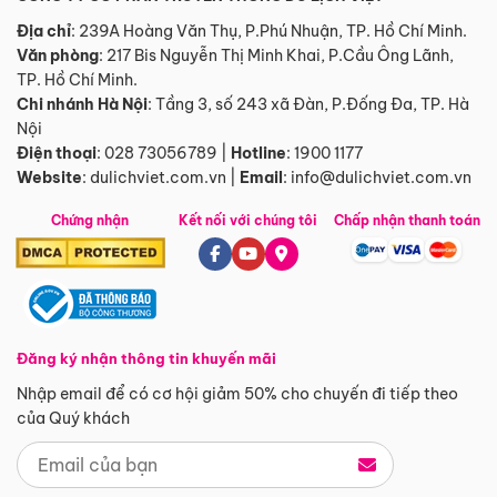
Địa chỉ
: 239A Hoàng Văn Thụ, P.Phú Nhuận, TP. Hồ Chí Minh.
Văn phòng
:
217 Bis Nguyễn Thị Minh Khai, P.Cầu Ông Lãnh,
TP. Hồ Chí Minh.
Chi nhánh Hà Nội
:
Tầng 3, số 243 xã Đàn, P.Đống Đa, TP. Hà
Nội
Điện thoại
:
028 73056789
|
Hotline
:
1900 1177
Website
:
dulichviet.com.vn
|
Email
:
info@dulichviet.com.vn
Chứng nhận
Kết nối với chúng tôi
Chấp nhận thanh toán
Đăng ký nhận thông tin khuyến mãi
Nhập email để có cơ hội giảm 50% cho chuyến đi tiếp theo
của Quý khách