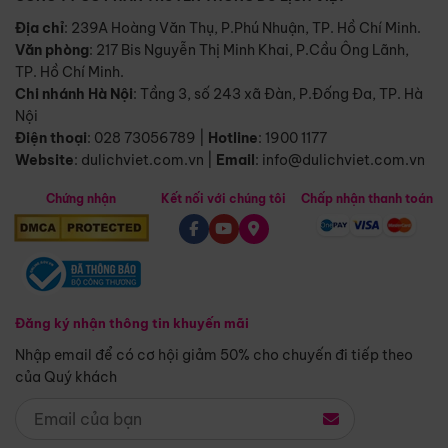
Địa chỉ
: 239A Hoàng Văn Thụ, P.Phú Nhuận, TP. Hồ Chí Minh.
Văn phòng
:
217 Bis Nguyễn Thị Minh Khai, P.Cầu Ông Lãnh,
TP. Hồ Chí Minh.
Chi nhánh Hà Nội
:
Tầng 3, số 243 xã Đàn, P.Đống Đa, TP. Hà
Nội
Điện thoại
:
028 73056789
|
Hotline
:
1900 1177
Website
:
dulichviet.com.vn
|
Email
:
info@dulichviet.com.vn
Chứng nhận
Kết nối với chúng tôi
Chấp nhận thanh toán
Đăng ký nhận thông tin khuyến mãi
Nhập email để có cơ hội giảm 50% cho chuyến đi tiếp theo
của Quý khách