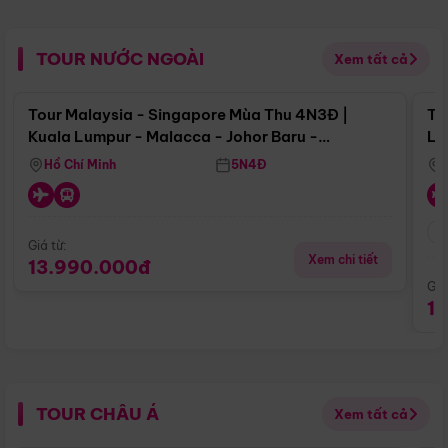
TOUR NƯỚC NGOÀI
Xem tất cả
Điểm nổi bật
Tour Malaysia - Singapore Mùa Thu 4N3Đ |
To
Kuala Lumpur - Malacca - Johor Baru -
Lử
Singapore
Hồ Chí Minh
5N4Đ
Giá từ:
Xem chi tiết
13.990.000đ
Giá
1
TOUR CHÂU Á
Xem tất cả
Điểm nổi bật