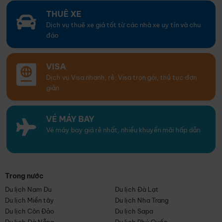
THUÊ XE
Dịch vụ thuê xe giá tốt từ các nhà xe uy tín và chu
đáo
VISA
Dịch vụ Visa nhanh, rẻ. Visa trọn gói, thủ tục đơn
giản
VÉ MÁY BAY
Vé máy bay giá rẻ nhất, nhiều khuyến mãi hấp dẫn
Trong nước
Du lịch Nam Du
Du lịch Đà Lạt
Du lịch Miền tây
Du lịch Nha Trang
Du lịch Côn Đảo
Du lịch Sapa