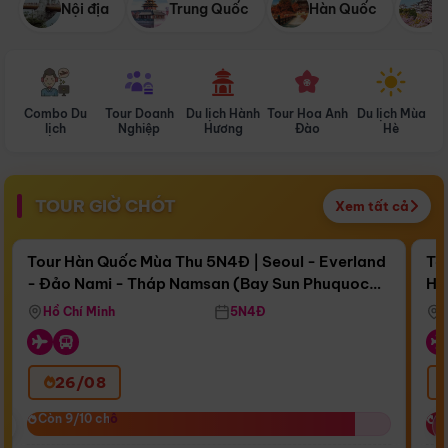
Nội địa
Trung Quốc
Hàn Quốc
N
Combo Du
Tour Doanh
Du lịch Hành
Tour Hoa Anh
Du lịch Mùa
D
lịch
Nghiệp
Hương
Đào
Hè
TOUR GIỜ CHÓT
Xem tất cả
Điểm nổi bật
Còn
17 ngày 06:06:30
Cò
Tour Hàn Quốc Mùa Thu 5N4Đ | Seoul - Everland
To
- Đảo Nami - Tháp Namsan (Bay Sun Phuquoc
Hò
Bay Sun Phuquoc Airways
Tặ
Airways)
Aq
Hồ Chí Minh
5N4Đ
26/08
‹
Còn 9/10 chỗ
Còn 9/10 chỗ
C
C