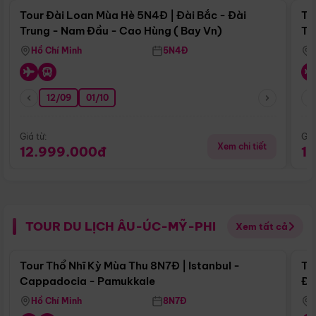
Tour Đài Loan Mùa Hè 5N4Đ | Đài Bắc - Đài
To
Trung - Nam Đầu - Cao Hùng ( Bay Vn)
Tr
Hồ Chí Minh
5N4Đ
12/09
01/10
Giá từ:
Giá
Xem chi tiết
12.999.000đ
1
TOUR DU LỊCH ÂU-ÚC-MỸ-PHI
Xem tất cả
Điểm nổi bật
Tour Thổ Nhĩ Kỳ Mùa Thu 8N7Đ | Istanbul -
To
Cappadocia - Pamukkale
Đế
Hồ Chí Minh
8N7Đ