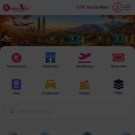
TP. Hồ Chí Minh
Tour trọn gói
Khách sạn
Vé máy bay
Vé vui chơi
Thêm
Visa
Xe đưa đón
Combo