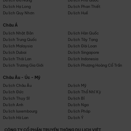
Du lịch Đà Nẵng
Du lịch Phú Quốc
Du lịch Hạ Long
Du lịch Phan Thiết
Du lịch Quy Nhơn
Du lịch Huế
Châu Á
Du lịch Nhật Bản
Du lịch Hàn Quốc
Du lịch Trung Quốc
Du lịch Tây Tạng
Du lịch Malaysia
Du lịch Đài Loan
Du lịch Dubai
Du lịch Singapore
Du lịch Thái Lan
Du lịch Indonesia
Du lịch Trương Gia Giới
Du lịch Phượng Hoàng Cổ Trấn
Châu Âu - Úc - Mỹ
Du lịch Châu Âu
Du lịch Mỹ
Du lịch Đức
Du lịch Thổ Nhĩ Kỳ
Du lịch Thụy Sĩ
Du lịch Bỉ
Du lịch Anh
Du lịch Nga
Du lịch luxembourg
Du lịch Pháp
Du lịch Hà Lan
Du lịch Ý
CÔNG TY CỔ PHẦN TRUYỀN THÔNG DU LỊCH VIỆT