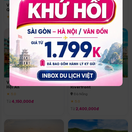
Quoc
Vinpearl Resort & Spa Phu
Phú Quốc
Quoc
★ 5.0
★ 5.0
Vinpearl Resort & Golf Nam
Melia Vinpearl Danang
Hội An
Riverfront
★ 5.0
Đà Nẵng
Từ
4,150,000đ
★ 5.0
Từ
2,400,000đ