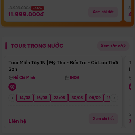
13.999.000đ
5.5
-14%
Xem chi tiết
11.999.000đ
4
TOUR TRONG NƯỚC
Xem tất cả
Điểm nổi bật
Tour Miền Tây 1N | Mỹ Tho - Bến Tre - Cù Lao Thới
To
Sơn
Hu
Hồ Chí Minh
1N0Đ
14/08
16/08
23/08
30/08
06/09
13/09
20/0
Giá
Xem chi tiết
7
Liên hệ