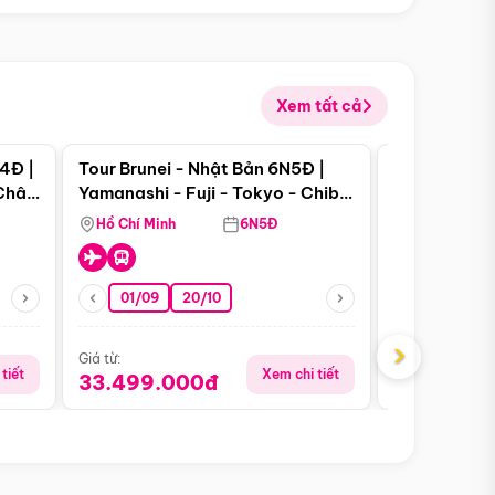
Xem tất cả
 bật
Điểm nổi bật
4Đ |
Tour Brunei - Nhật Bản 6N5Đ |
Tour Campu
 Châu
Yamanashi - Fuji - Tokyo - Chiba
Siem Reap -
- Freeday
Hồ Chí Minh
6N5Đ
Hồ Chí Minh
01/09
20/10
13/08
›
Giá từ:
Giá từ:
tiết
Xem chi tiết
33.499.000đ
5.650.00