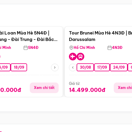
Điểm nổi bật
Điểm nổi
ài Loan Mùa Hè 5N4Đ |
Tour Brunei Mùa Hè 4N3Đ | B
ng - Đài Trung - Đài Bắc
Darussalam
j)
í Minh
5N4Đ
Hồ Chí Minh
4N3Đ
4/09
18/09
30/08
17/09
24/09
Giá từ:
Xem chi tiết
Xem chi 
90.000đ
14.499.000đ