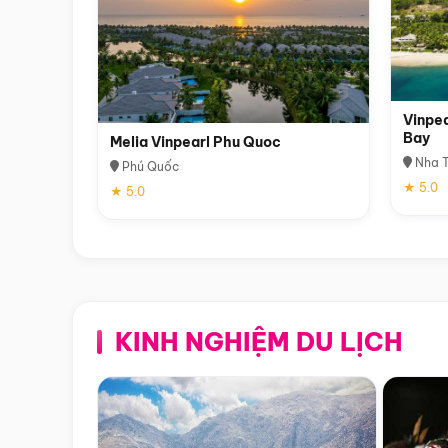
Vinpea
Bay
Melia Vinpearl Phu Quoc
Nha T
Phú Quốc
★ 5.0
★ 5.0
KINH NGHIỆM DU LỊCH