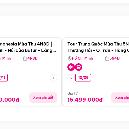
Điểm nổi bật
Điểm nổi
ndonesia Mùa Thu 4N3Đ |
Tour Trung Quôc Mùa Thu 5N
li - Núi Lửa Batur - Làng
Thượng Hải - Ô Trấn - Hàng
puran
(Tour Không Shopping)
í Minh
4N3Đ
Hồ Chí Minh
5N4Đ
/11
10/09
Giá từ:
Xem chi tiết
Xem chi 
90.000đ
15.499.000đ