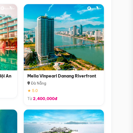
Hội An
Melia Vinpearl Danang Riverfront
Đà Nẵng
★ 5.0
Từ
2,400,000đ