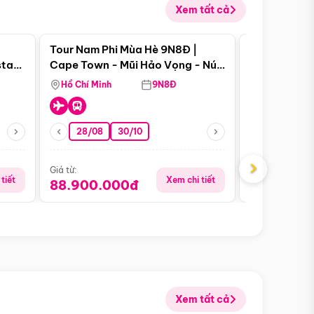
Xem tất cả
 bật
Điểm nổi bật
Tour Nam Phi Mùa Hè 9N8Đ |
Tour Mỹ Mùa
star
Cape Town - Mũi Hảo Vọng - Núi
Hoa Kỳ - Me
Bàn - Johannesburg - Pretoria -
Hồ Chí Minh
9N8Đ
Hồ Chí Minh
Safari - Lodge
28/08
30/10
29/08
›
Giá từ:
Giá từ:
tiết
Xem chi tiết
88.900.000đ
59.900.
Xem tất cả