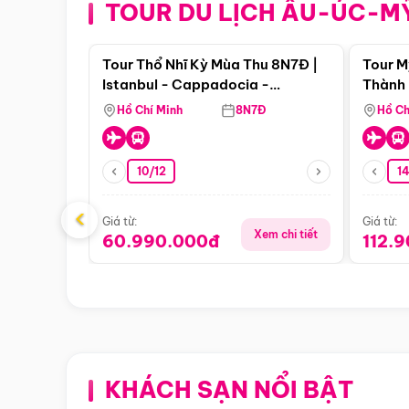
TOUR DU LỊCH ÂU-ÚC-M
Điểm nổi bật
Tour Thổ Nhĩ Kỳ Mùa Thu 8N7Đ |
Tour M
Istanbul - Cappadocia -
Thành 
Pamukkale
Thiên 
Hồ Chí Minh
8N7Đ
Hồ Ch
10/12
1
‹
Giá từ:
Giá từ:
Xem chi tiết
60.990.000đ
112.
KHÁCH SẠN NỔI BẬT