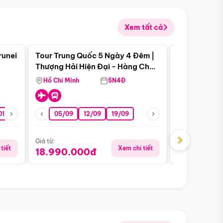
Xem tất cả
 bật
Điểm nổi bật
runei
Tour Trung Quốc 5 Ngày 4 Đêm |
Tour Trung 
Tour Hè
Thượng Hải Hiện Đại - Hàng Châu
Ân Thi - Trư
Nên Thơ - Ô Trấn Cổ Kính
Hồ Chí Minh
5N4Đ
Hồ Chí Minh
01/10
15/10
29/10
05/09
12/09
19/09
16/08
›
Giá từ:
Giá từ:
tiết
Xem chi tiết
18.990.000đ
16.990.0