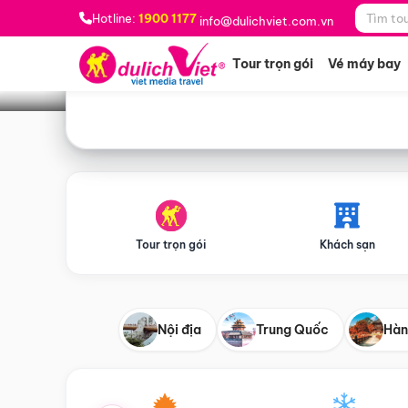
Bạn muốn đi đâu?
*
Hotline:
1900 1177
info@dulichviet.com.vn
Tour trọn gói
Vé máy bay
Tour trọn gói
Khách sạn
Nội địa
Trung Quốc
Hàn