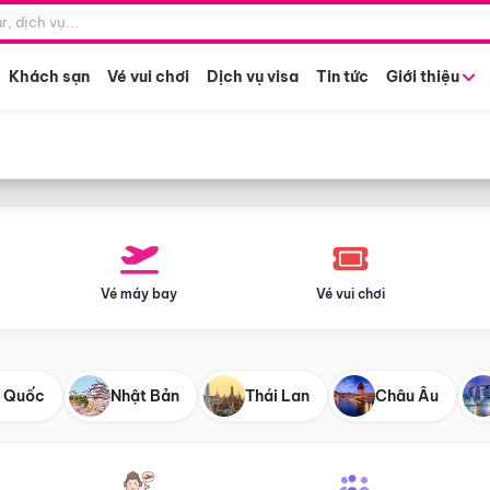
Điểm khởi hành
Tháng khở
Hồ Chí Minh
Bất kỳ 
Khách sạn
Vé vui chơi
Dịch vụ visa
Tin tức
Giới thiệu
Vé máy bay
Vé vui chơi
 Quốc
Nhật Bản
Thái Lan
Châu Âu