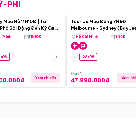
Ỹ-PHI
Điểm nổi bật
Điểm nổi
ỹ Mùa Hè 11N10Đ | Từ
Tour Úc Mùa Đông 7N6Đ |
Phố Sôi Động Đến Kỳ Quan
Melbourne - Sydney (Bay Je
Nhiên Mỹ
Airways)
í Minh
11N10Đ
Hồ Chí Minh
7N6Đ
4/08
28/08
Giá từ:
Xem chi tiết
Xem chi 
900.000đ
47.990.000đ