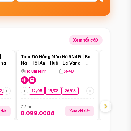
Xem tất cả
 bật
Điểm nổi bật
|
Tour Đà Nẵng Mùa Hè 5N4Đ | Bà
Tour Đà Nẵn
ong
Nà - Hội An - Huế - La Vang -
Nà - Hội An
Động Thiên Đường
Nha
Hồ Chí Minh
5N4Đ
Hồ Chí Minh
2/08
26/08
05/09
12/08
19/08
09/09
26/08
12/09
13/08
›
Giá từ:
Giá từ:
tiết
Xem chi tiết
8.099.000đ
6.899.00