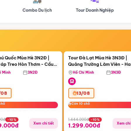
Tour Doanh Nghiệp
Du lịch Hành Hương
Điểm nổi bật
Điểm nổi
ngày 07:05:40
Còn
05 ngày 07:05:40
hú Quốc Mùa Hè 3N2Đ |
Tour Đà Lạt Mùa Hè 3N3Đ |
áp Treo Hòn Thơm - Cầu
Quảng Trường Lâm Viên - H
áp Treo Hòn Thơm
Công Viên Nước Aquatopia
Hill - Puppy Farm
í Minh
3N2Đ
Hồ Chí Minh
3N3Đ
/08
13/08
chỗ
chỗ
Còn 10 chỗ
Còn 10 chỗ
00đ
1.444.000đ
-10%
-10%
Xem chi tiết
Xem chi 
9.000đ
1.299.000đ