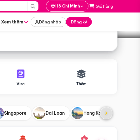
i hành
Hồ Chí Minh
Giỏ hàng
Tìm tour
tháng nào
Xem thêm
Đăng nhập
Đăng ký
Visa
Thêm
Singapore
Đài Loan
Hong Kong
Mỹ