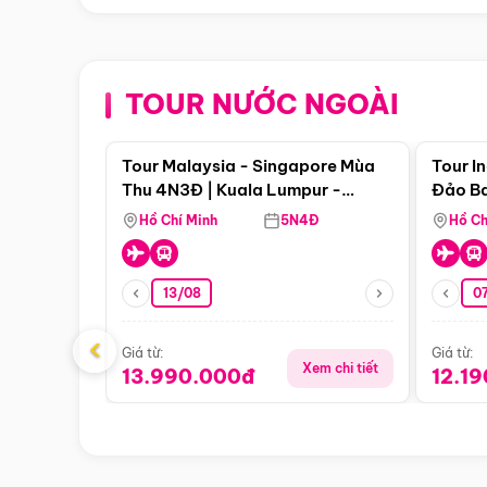
TOUR NƯỚC NGOÀI
Điểm nổi bật
Tour Malaysia - Singapore Mùa
Tour I
Thu 4N3Đ | Kuala Lumpur -
Đảo Ba
Malacca - Johor Baru -
Pengli
Hồ Chí Minh
5N4Đ
Hồ Ch
Singapore
13/08
07
‹
Giá từ:
Giá từ:
Xem chi tiết
13.990.000đ
12.1