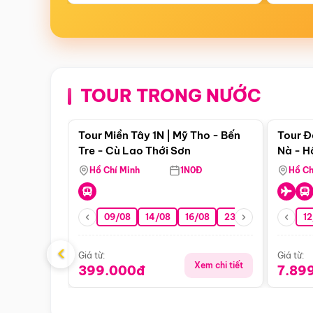
TOUR TRONG NƯỚC
Điểm nổi bật
Tour Miền Tây 1N | Mỹ Tho - Bến
Tour Đ
Tre - Cù Lao Thới Sơn
Nà - H
Nha
Hồ Chí Minh
1N0Đ
Hồ Ch
09/08
14/08
16/08
23/08
30/08
12
0
‹
Giá từ:
Giá từ:
Xem chi tiết
399.000đ
7.89