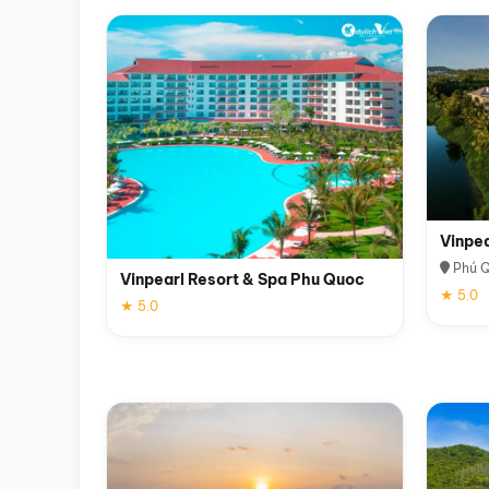
Vinpe
Phú 
Vinpearl Resort & Spa Phu Quoc
★ 5.0
★ 5.0