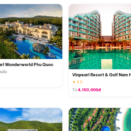
arl Wonderworld Phu Quoc
Quốc
Vinpearl Resort & Golf Nam 
★ 5.0
Từ
4,150,000đ