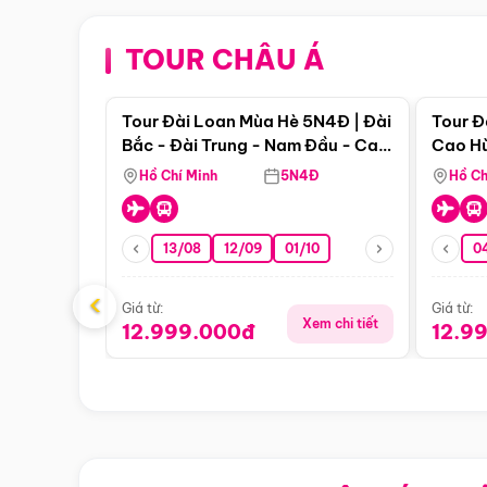
TOUR CHÂU Á
Điểm nổi bật
Tour Đài Loan Mùa Hè 5N4Đ | Đài
Tour Đ
Bắc - Đài Trung - Nam Đầu - Cao
Cao Hù
Hùng ( Bay Vn)
(Bay V
Hồ Chí Minh
5N4Đ
Hồ Ch
13/08
12/09
01/10
0
‹
Giá từ:
Giá từ:
Xem chi tiết
12.999.000đ
12.9