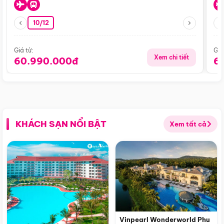
10/12
Giá từ:
Giá
Xem chi tiết
60.990.000đ
6
KHÁCH SẠN NỔI BẬT
Xem tất cả
Vinpearl Wonderworld Phu