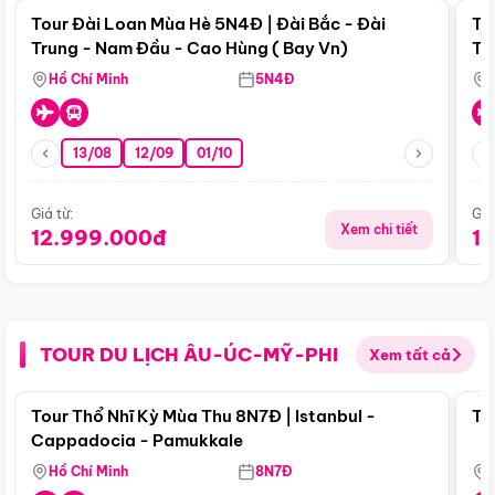
Tour Đài Loan Mùa Hè 5N4Đ | Đài Bắc - Đài
To
Trung - Nam Đầu - Cao Hùng ( Bay Vn)
Tr
Hồ Chí Minh
5N4Đ
13/08
12/09
01/10
Giá từ:
Giá
Xem chi tiết
12.999.000đ
1
TOUR DU LỊCH ÂU-ÚC-MỸ-PHI
Xem tất cả
Điểm nổi bật
Tour Thổ Nhĩ Kỳ Mùa Thu 8N7Đ | Istanbul -
To
Cappadocia - Pamukkale
Hồ Chí Minh
8N7Đ