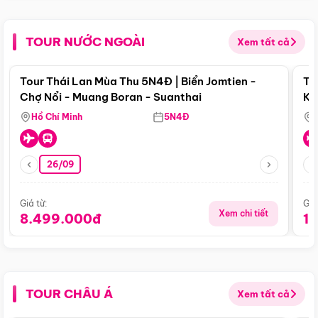
TOUR NƯỚC NGOÀI
Xem tất cả
Điểm nổi bật
Tour Thái Lan Mùa Thu 5N4Đ | Biển Jomtien -
To
Chợ Nổi - Muang Boran - Suanthai
Ku
Si
Hồ Chí Minh
5N4Đ
26/09
Giá từ:
Giá
Xem chi tiết
8.499.000đ
1
TOUR CHÂU Á
Xem tất cả
Điểm nổi bật