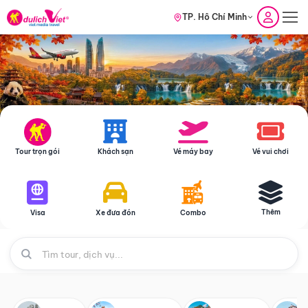
TP. Hồ Chí Minh
Tour trọn gói
Khách sạn
Vé máy bay
Vé vui chơi
Thêm
Visa
Xe đưa đón
Combo