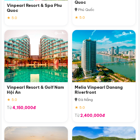
Quoc
Vinpearl Resort & Spa Phu
Phú Quốc
Quoc
★ 5.0
★ 5.0
Vinpearl Resort & Golf Nam
Melia Vinpearl Danang
Hội An
Riverfront
★ 5.0
Đà Nẵng
Từ
4,150,000đ
★ 5.0
Từ
2,400,000đ