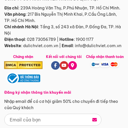
Địa chỉ
: 239A Hoàng Văn Thụ, P.Phú Nhuận, TP. Hồ Chí Minh.
Văn phòng
:
217 Bis Nguyễn Thị Minh Khai, P.Cầu Ông Lãnh,
TP. Hồ Chí Minh.
Chi nhánh Hà Nội
:
Tầng 3, số 243 xã Đàn, P.Đống Đa, TP. Hà
Nội
Điện thoại
:
028 73056789
|
Hotline
:
1900 1177
Website
:
dulichviet.com.vn
|
Email
:
info@dulichviet.com.vn
Chứng nhận
Kết nối với chúng tôi
Chấp nhận thanh toán
Đăng ký nhận thông tin khuyến mãi
Nhập email để có cơ hội giảm 50% cho chuyến đi tiếp theo
của Quý khách