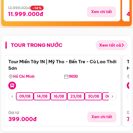
13.999.000đ
-14%
Xem chi tiết
11.999.000đ
4
TOUR TRONG NƯỚC
Xem tất cả
Điểm nổi bật
Tour Miền Tây 1N | Mỹ Tho - Bến Tre - Cù Lao Thới
To
Sơn
Hu
Hồ Chí Minh
1N0Đ
09/08
14/08
16/08
23/08
30/08
06/09
13/0
Giá từ:
Giá
Xem chi tiết
399.000đ
7