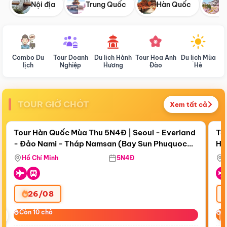
Nội địa
Trung Quốc
Hàn Quốc
N
Combo Du
Tour Doanh
Du lịch Hành
Tour Hoa Anh
Du lịch Mùa
D
lịch
Nghiệp
Hương
Đào
Hè
TOUR GIỜ CHÓT
Xem tất cả
Điểm nổi bật
Còn
19 ngày 08:22:56
Cò
Tour Hàn Quốc Mùa Thu 5N4Đ | Seoul - Everland
To
- Đảo Nami - Tháp Namsan (Bay Sun Phuquoc
Hò
Tặ
Airways)
Aq
Hồ Chí Minh
5N4Đ
26/08
‹
Còn 10 chỗ
Còn 10 chỗ
C
C