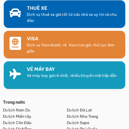
THUÊ XE
Dịch vụ thuê xe giá tốt từ các nhà xe uy tín và chu
đáo
VISA
Dịch vụ Visa nhanh, rẻ. Visa trọn gói, thủ tục đơn
giản
VÉ MÁY BAY
Vé máy bay giá rẻ nhất, nhiều khuyến mãi hấp dẫn
Trong nước
Du lịch Nam Du
Du lịch Đà Lạt
Du lịch Miền tây
Du lịch Nha Trang
Du lịch Côn Đảo
Du lịch Sapa