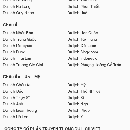
Du lịch Đà Nẵng
Du lịch Phú Quốc
Du lịch Hạ Long
Du lịch Phan Thiết
Du lịch Quy Nhơn
Du lịch Huế
Châu Á
Du lịch Nhật Bản
Du lịch Hàn Quốc
Du lịch Trung Quốc
Du lịch Tây Tạng
Du lịch Malaysia
Du lịch Đài Loan
Du lịch Dubai
Du lịch Singapore
Du lịch Thái Lan
Du lịch Indonesia
Du lịch Trương Gia Giới
Du lịch Phượng Hoàng Cổ Trấn
Châu Âu - Úc - Mỹ
Du lịch Châu Âu
Du lịch Mỹ
Du lịch Đức
Du lịch Thổ Nhĩ Kỳ
Du lịch Thụy Sĩ
Du lịch Bỉ
Du lịch Anh
Du lịch Nga
Du lịch luxembourg
Du lịch Pháp
Du lịch Hà Lan
Du lịch Ý
CÔNG TY CỔ PHẦN TRUYỀN THÔNG DU LỊCH VIỆT