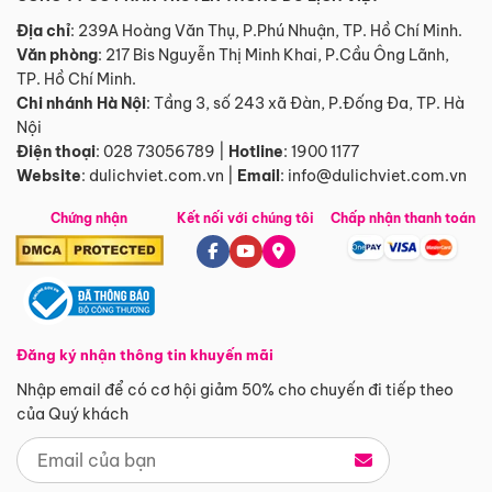
Địa chỉ
: 239A Hoàng Văn Thụ, P.Phú Nhuận, TP. Hồ Chí Minh.
Văn phòng
:
217 Bis Nguyễn Thị Minh Khai, P.Cầu Ông Lãnh,
TP. Hồ Chí Minh.
Chi nhánh Hà Nội
:
Tầng 3, số 243 xã Đàn, P.Đống Đa, TP. Hà
Nội
Điện thoại
:
028 73056789
|
Hotline
:
1900 1177
Website
:
dulichviet.com.vn
|
Email
:
info@dulichviet.com.vn
Chứng nhận
Kết nối với chúng tôi
Chấp nhận thanh toán
Đăng ký nhận thông tin khuyến mãi
Nhập email để có cơ hội giảm 50% cho chuyến đi tiếp theo
của Quý khách