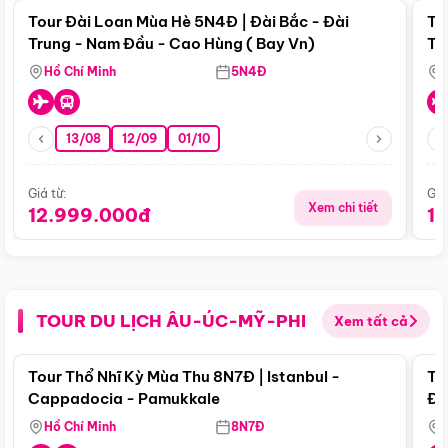
Tour Đài Loan Mùa Hè 5N4Đ | Đài Bắc - Đài
To
Trung - Nam Đầu - Cao Hùng ( Bay Vn)
Tr
Hồ Chí Minh
5N4Đ
13/08
12/09
01/10
Giá từ:
Giá
Xem chi tiết
12.999.000đ
1
TOUR DU LỊCH ÂU-ÚC-MỸ-PHI
Xem tất cả
Điểm nổi bật
Tour Thổ Nhĩ Kỳ Mùa Thu 8N7Đ | Istanbul -
To
Cappadocia - Pamukkale
Đế
Hồ Chí Minh
8N7Đ