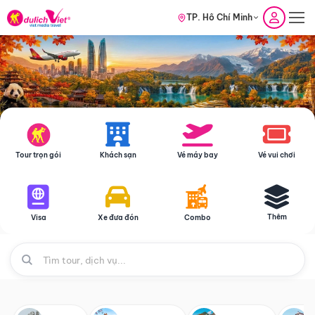
TP. Hồ Chí Minh
Tour trọn gói
Khách sạn
Vé máy bay
Vé vui chơi
Thêm
Visa
Xe đưa đón
Combo