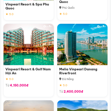
Quoc
Vinpearl Resort & Spa Phu
Phú Quốc
Quoc
★ 5.0
★ 5.0
Vinpearl Resort & Golf Nam
Melia Vinpearl Danang
Hội An
Riverfront
★ 5.0
Đà Nẵng
Từ
4,150,000đ
★ 5.0
Từ
2,400,000đ