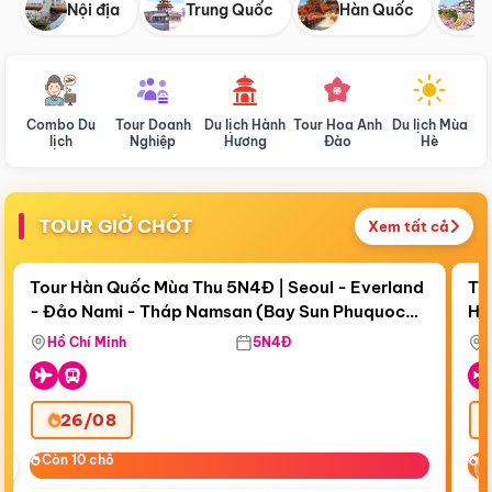
Nội địa
Trung Quốc
Hàn Quốc
N
Combo Du
Tour Doanh
Du lịch Hành
Tour Hoa Anh
Du lịch Mùa
D
lịch
Nghiệp
Hương
Đào
Hè
TOUR GIỜ CHÓT
Xem tất cả
Điểm nổi bật
Còn
18 ngày 04:37:14
Cò
Tour Hàn Quốc Mùa Thu 5N4Đ | Seoul - Everland
To
- Đảo Nami - Tháp Namsan (Bay Sun Phuquoc
Hò
Bay Sun Phuquoc Airways
Tặ
Airways)
Aq
Hồ Chí Minh
5N4Đ
26/08
‹
Còn 10 chỗ
Còn 10 chỗ
C
C