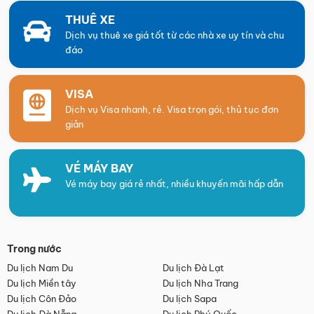
THUÊ XE
Dịch vụ thuê xe giá tốt từ các nhà xe uy tín và chu
đáo
VISA
Dịch vụ Visa nhanh, rẻ. Visa trọn gói, thủ tục đơn
giản
VÉ MÁY BAY
Vé máy bay giá rẻ nhất, nhiều khuyến mãi hấp dẫn
Trong nước
Du lịch Nam Du
Du lịch Đà Lạt
Du lịch Miền tây
Du lịch Nha Trang
Du lịch Côn Đảo
Du lịch Sapa