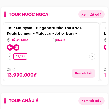
TOUR NƯỚC NGOÀI
Xem tất cả
Điểm nổi bật
Tour Malaysia - Singapore Mùa Thu 4N3Đ |
To
Kuala Lumpur - Malacca - Johor Baru -
Lử
Singapore
Hồ Chí Minh
5N4Đ
13/08
Giá từ:
Giá
Xem chi tiết
13.990.000đ
1
TOUR CHÂU Á
Xem tất cả
Điểm nổi bật