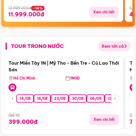
13.999.000đ
5.5
-14%
Xem chi tiết
11.999.000đ
4
TOUR TRONG NƯỚC
Xem tất cả
Điểm nổi bật
Tour Miền Tây 1N | Mỹ Tho - Bến Tre - Cù Lao Thới
To
Sơn
Hu
Hồ Chí Minh
1N0Đ
14/08
16/08
23/08
30/08
06/09
13/09
20/0
Giá từ:
Giá
Xem chi tiết
399.000đ
7