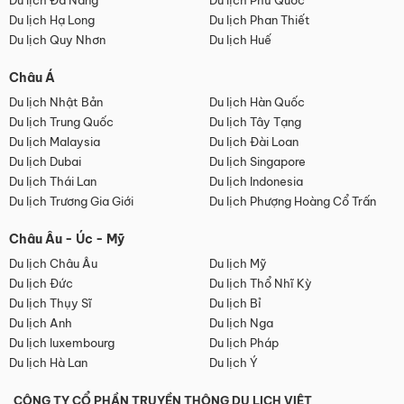
Du lịch Đà Nẵng
Du lịch Phú Quốc
Du lịch Hạ Long
Du lịch Phan Thiết
Du lịch Quy Nhơn
Du lịch Huế
Châu Á
Du lịch Nhật Bản
Du lịch Hàn Quốc
Du lịch Trung Quốc
Du lịch Tây Tạng
Du lịch Malaysia
Du lịch Đài Loan
Du lịch Dubai
Du lịch Singapore
Du lịch Thái Lan
Du lịch Indonesia
Du lịch Trương Gia Giới
Du lịch Phượng Hoàng Cổ Trấn
Châu Âu - Úc - Mỹ
Du lịch Châu Âu
Du lịch Mỹ
Du lịch Đức
Du lịch Thổ Nhĩ Kỳ
Du lịch Thụy Sĩ
Du lịch Bỉ
Du lịch Anh
Du lịch Nga
Du lịch luxembourg
Du lịch Pháp
Du lịch Hà Lan
Du lịch Ý
CÔNG TY CỔ PHẦN TRUYỀN THÔNG DU LỊCH VIỆT