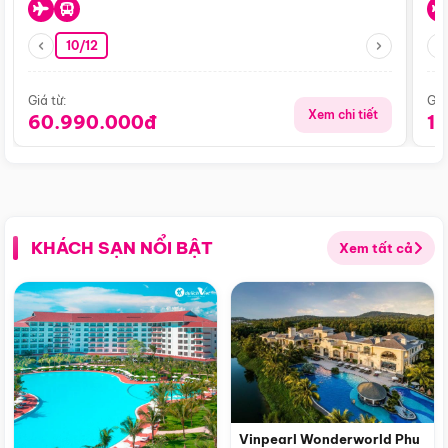
10/12
Giá từ:
Giá
Xem chi tiết
60.990.000đ
1
KHÁCH SẠN NỔI BẬT
Xem tất cả
Vinpearl Wonderworld Phu