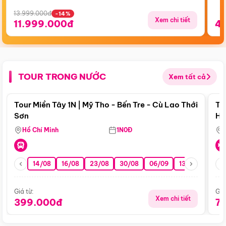
13.999.000đ
-14%
Xem chi tiết
11.999.000đ
4
TOUR TRONG NƯỚC
Xem tất cả
Điểm nổi bật
Tour Miền Tây 1N | Mỹ Tho - Bến Tre - Cù Lao Thới
To
Sơn
Hu
Hồ Chí Minh
1N0Đ
14/08
16/08
23/08
30/08
06/09
13/09
20/0
Giá từ:
Giá
Xem chi tiết
399.000đ
7