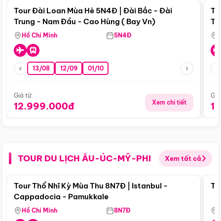
Tour Đài Loan Mùa Hè 5N4Đ | Đài Bắc - Đài
To
Trung - Nam Đầu - Cao Hùng ( Bay Vn)
Tr
Hồ Chí Minh
5N4Đ
13/08
12/09
01/10
Giá từ:
Giá
Xem chi tiết
12.999.000đ
1
TOUR DU LỊCH ÂU-ÚC-MỸ-PHI
Xem tất cả
Điểm nổi bật
Tour Thổ Nhĩ Kỳ Mùa Thu 8N7Đ | Istanbul -
To
Cappadocia - Pamukkale
Hồ Chí Minh
8N7Đ