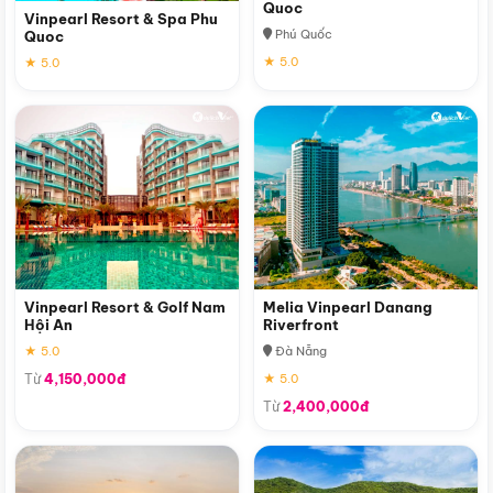
Quoc
Vinpearl Resort & Spa Phu
Phú Quốc
Quoc
★ 5.0
★ 5.0
Vinpearl Resort & Golf Nam
Melia Vinpearl Danang
Hội An
Riverfront
★ 5.0
Đà Nẵng
Từ
4,150,000đ
★ 5.0
Từ
2,400,000đ