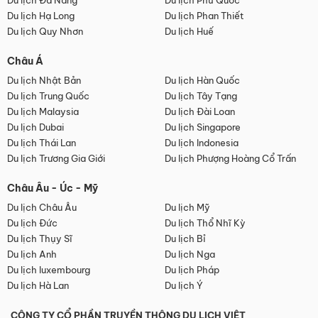
Du lịch Đà Nẵng
Du lịch Phú Quốc
Du lịch Hạ Long
Du lịch Phan Thiết
Du lịch Quy Nhơn
Du lịch Huế
Châu Á
Du lịch Nhật Bản
Du lịch Hàn Quốc
Du lịch Trung Quốc
Du lịch Tây Tạng
Du lịch Malaysia
Du lịch Đài Loan
Du lịch Dubai
Du lịch Singapore
Du lịch Thái Lan
Du lịch Indonesia
Du lịch Trương Gia Giới
Du lịch Phượng Hoàng Cổ Trấn
Châu Âu - Úc - Mỹ
Du lịch Châu Âu
Du lịch Mỹ
Du lịch Đức
Du lịch Thổ Nhĩ Kỳ
Du lịch Thụy Sĩ
Du lịch Bỉ
Du lịch Anh
Du lịch Nga
Du lịch luxembourg
Du lịch Pháp
Du lịch Hà Lan
Du lịch Ý
CÔNG TY CỔ PHẦN TRUYỀN THÔNG DU LỊCH VIỆT