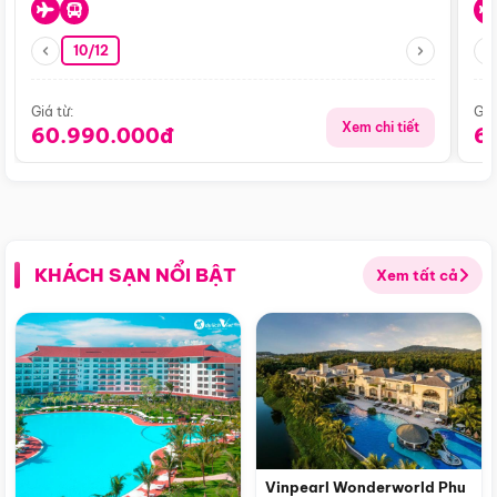
10/12
Giá từ:
Giá
Xem chi tiết
60.990.000đ
6
KHÁCH SẠN NỔI BẬT
Xem tất cả
Vinpearl Wonderworld Phu