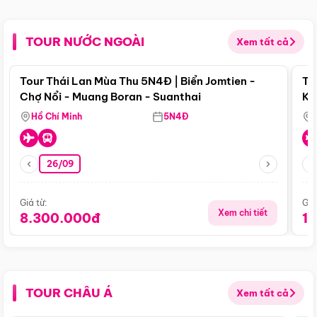
TOUR NƯỚC NGOÀI
Xem tất cả
Điểm nổi bật
Tour Thái Lan Mùa Thu 5N4Đ | Biển Jomtien -
To
Chợ Nổi - Muang Boran - Suanthai
Ku
Si
Hồ Chí Minh
5N4Đ
26/09
Giá từ:
Giá
Xem chi tiết
8.300.000đ
1
TOUR CHÂU Á
Xem tất cả
Điểm nổi bật