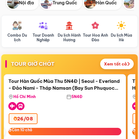
Nội địa
Trung Quốc
Hàn Quốc
N
Combo Du
Tour Doanh
Du lịch Hành
Tour Hoa Anh
Du lịch Mùa
D
lịch
Nghiệp
Hương
Đào
Hè
TOUR GIỜ CHÓT
Xem tất cả
Điểm nổi bật
Còn
19 ngày 00:10:05
Cò
Tour Hàn Quốc Mùa Thu 5N4Đ | Seoul - Everland
To
- Đảo Nami - Tháp Namsan (Bay Sun Phuquoc
Hò
Tặ
Airways)
Aq
Hồ Chí Minh
5N4Đ
26/08
‹
Còn 10 chỗ
Còn 10 chỗ
C
C