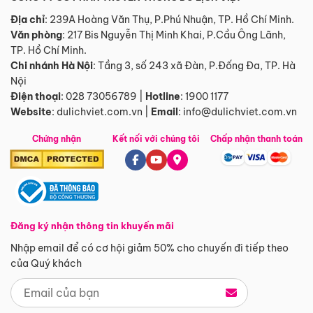
Địa chỉ
: 239A Hoàng Văn Thụ, P.Phú Nhuận, TP. Hồ Chí Minh.
Văn phòng
:
217 Bis Nguyễn Thị Minh Khai, P.Cầu Ông Lãnh,
TP. Hồ Chí Minh.
Chi nhánh Hà Nội
:
Tầng 3, số 243 xã Đàn, P.Đống Đa, TP. Hà
Nội
Điện thoại
:
028 73056789
|
Hotline
:
1900 1177
Website
:
dulichviet.com.vn
|
Email
:
info@dulichviet.com.vn
Chứng nhận
Kết nối với chúng tôi
Chấp nhận thanh toán
Đăng ký nhận thông tin khuyến mãi
Nhập email để có cơ hội giảm 50% cho chuyến đi tiếp theo
của Quý khách