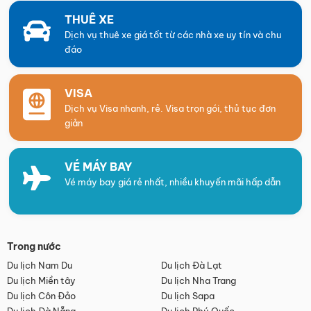
THUÊ XE
Dịch vụ thuê xe giá tốt từ các nhà xe uy tín và chu
đáo
VISA
Dịch vụ Visa nhanh, rẻ. Visa trọn gói, thủ tục đơn
giản
VÉ MÁY BAY
Vé máy bay giá rẻ nhất, nhiều khuyến mãi hấp dẫn
Trong nước
Du lịch Nam Du
Du lịch Đà Lạt
Du lịch Miền tây
Du lịch Nha Trang
Du lịch Côn Đảo
Du lịch Sapa