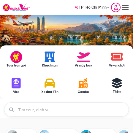
TP. Hồ Chí Minh
Tour trọn gói
Khách sạn
Vé máy bay
Vé vui chơi
Thêm
Visa
Xe đưa đón
Combo