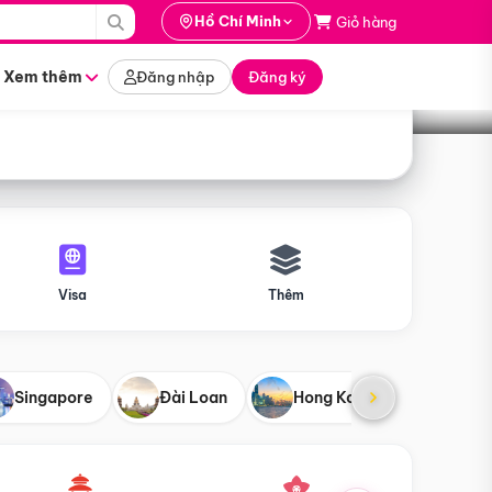
i hành
Hồ Chí Minh
Giỏ hàng
Tìm tour
tháng nào
Xem thêm
Đăng nhập
Đăng ký
Visa
Thêm
Singapore
Đài Loan
Hong Kong
Mỹ