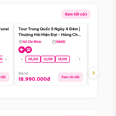
Xem tất cả
 bật
Điểm nổi bật
runei
Tour Trung Quốc 5 Ngày 4 Đêm |
Tour Trung 
Tour Hè
Thượng Hải Hiện Đại - Hàng Châu
Ân Thi - Trư
Nên Thơ - Ô Trấn Cổ Kính
Hồ Chí Minh
5N4Đ
Hồ Chí Minh
01/10
15/10
29/10
05/09
12/09
19/09
07/08
›
Giá từ:
Giá từ:
tiết
Xem chi tiết
18.990.000đ
16.990.0