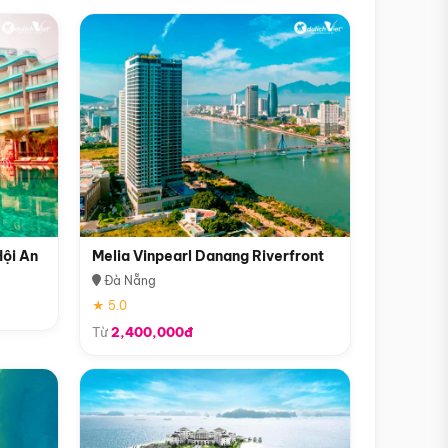
Hội An
Melia Vinpearl Danang Riverfront
Đà Nẵng
★ 5.0
Từ
2,400,000đ