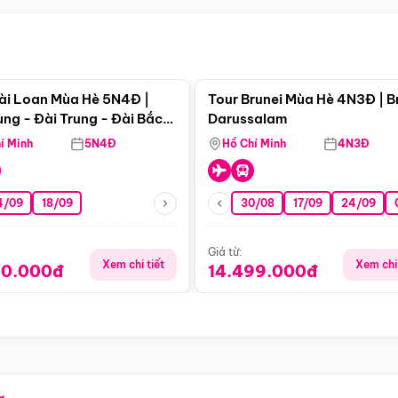
Điểm nổi bật
Điểm nổi
ài Loan Mùa Hè 5N4Đ |
Tour Brunei Mùa Hè 4N3Đ | B
ng - Đài Trung - Đài Bắc
Darussalam
j)
í Minh
5N4Đ
Hồ Chí Minh
4N3Đ
4/09
18/09
30/08
17/09
24/09
Giá từ:
Xem chi tiết
Xem chi 
90.000đ
14.499.000đ