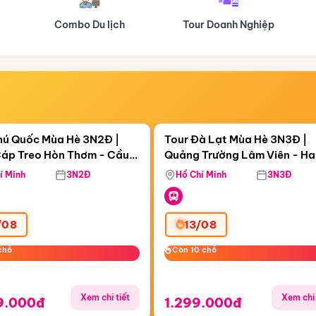
Tour Doanh Nghiệp
Du lịch Hành Hương
Điểm nổi bật
Điểm nổi
ngày 23:59:51
Còn
05 ngày 23:59:51
hú Quốc Mùa Hè 3N2Đ |
Tour Đà Lạt Mùa Hè 3N3Đ |
áp Treo Hòn Thơm - Cầu
Quảng Trường Lâm Viên - H
áp Treo Hòn Thơm
Công Viên Nước Aquatopia
Hill - Puppy Farm
í Minh
3N2Đ
Hồ Chí Minh
3N3Đ
/08
13/08
chỗ
chỗ
Còn 10 chỗ
Còn 10 chỗ
Xem chi tiết
Xem chi 
9.000đ
1.299.000đ