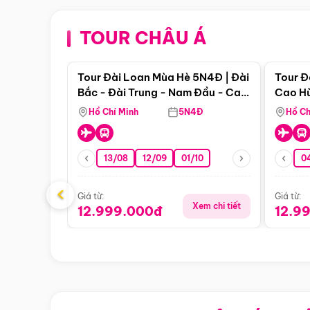
TOUR CHÂU Á
Điểm nổi bật
Tour Đài Loan Mùa Hè 5N4Đ | Đài
Tour Đ
Bắc - Đài Trung - Nam Đầu - Cao
Cao Hù
Hùng ( Bay Vn)
(Bay V
Hồ Chí Minh
5N4Đ
Hồ Ch
13/08
12/09
01/10
0
‹
Giá từ:
Giá từ:
Xem chi tiết
12.999.000đ
12.9