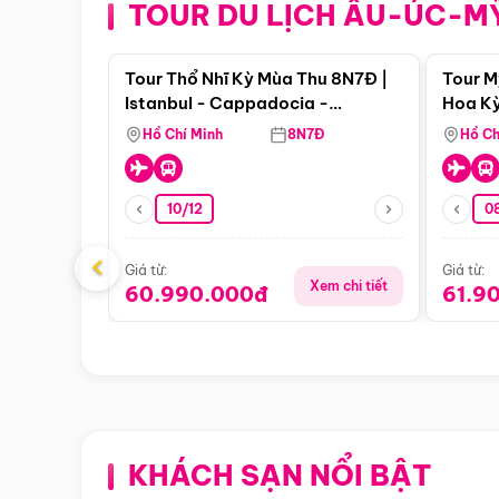
TOUR DU LỊCH ÂU-ÚC-M
Điểm nổi bật
Tour Thổ Nhĩ Kỳ Mùa Thu 8N7Đ |
Tour M
Istanbul - Cappadocia -
Hoa Kỳ
Pamukkale
Hồ Chí Minh
8N7Đ
Hồ Ch
10/12
0
‹
Giá từ:
Giá từ:
Xem chi tiết
60.990.000đ
61.9
KHÁCH SẠN NỔI BẬT