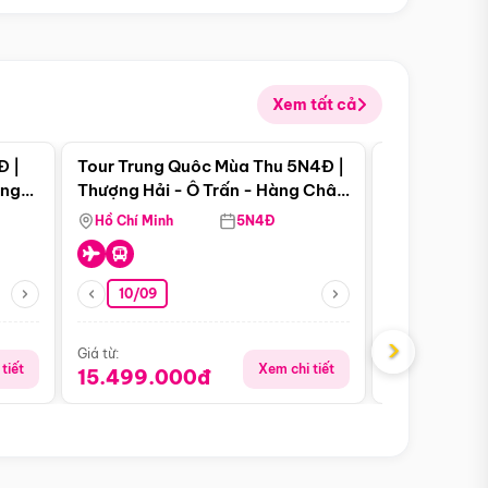
Xem tất cả
 bật
Điểm nổi bật
Đ |
Tour Trung Quôc Mùa Thu 5N4Đ |
Tour Trung
àng
Thượng Hải - Ô Trấn - Hàng Châu
| Thành Đô 
(Tour Không Shopping)
Viên Gấu Tr
Hồ Chí Minh
5N4Đ
Hồ Chí Minh
10/09
23/08
›
Giá từ:
Giá từ:
tiết
Xem chi tiết
15.499.000đ
16.999.0