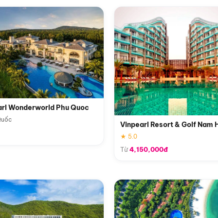
arl Wonderworld Phu Quoc
Quốc
Vinpearl Resort & Golf Nam 
★ 5.0
Từ
4,150,000đ