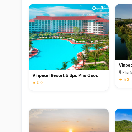
Vinpe
Phú 
Vinpearl Resort & Spa Phu Quoc
★ 5.0
★ 5.0