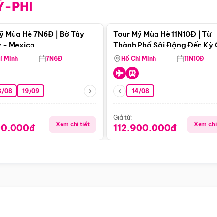
Ỹ-PHI
Điểm nổi bật
Điểm nổi
ỹ Mùa Hè 7N6Đ | Bờ Tây
Tour Mỹ Mùa Hè 11N10Đ | Từ
 - Mexico
Thành Phố Sôi Động Đến Kỳ
Thiên Nhiên Mỹ
í Minh
7N6Đ
Hồ Chí Minh
11N10Đ
8/08
19/09
14/08
Giá từ:
Xem chi tiết
Xem chi 
00.000đ
112.900.000đ