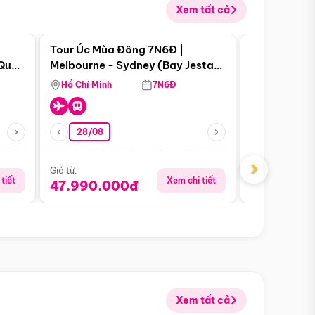
Xem tất cả
 bật
Điểm nổi bật
Tour Úc Mùa Đông 7N6Đ |
Tour Nam Ph
 Quan
Melbourne - Sydney (Bay Jestar
Cape Town -
Airways)
Bàn - Johan
Hồ Chí Minh
7N6Đ
Hồ Chí Minh
Safari - Lo
28/08
28/08
›
Giá từ:
Giá từ:
tiết
Xem chi tiết
47.990.000đ
88.900.0
Xem tất cả