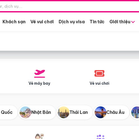
Điểm khởi hành
Tháng khở
Hồ Chí Minh
Bất kỳ 
Khách sạn
Vé vui chơi
Dịch vụ visa
Tin tức
Giới thiệu
Vé máy bay
Vé vui chơi
 Quốc
Nhật Bản
Thái Lan
Châu Âu