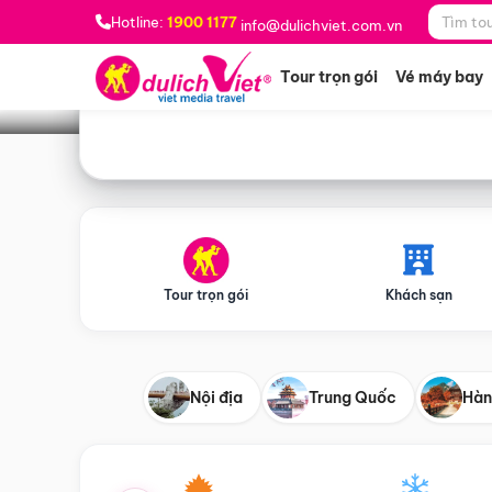
Bạn muốn đi đâu?
*
Hotline:
1900 1177
info@dulichviet.com.vn
Tour trọn gói
Vé máy bay
Tour trọn gói
Khách sạn
Nội địa
Trung Quốc
Hàn