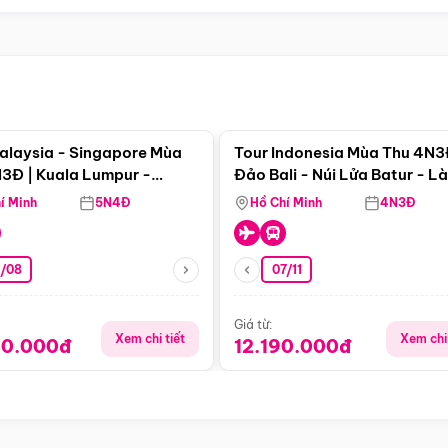
Điểm nổi bật
Điểm nổi
alaysia - Singapore Mùa
Tour Indonesia Mùa Thu 4N3
3Đ | Kuala Lumpur -
Đảo Bali - Núi Lửa Batur - L
a - Johor Baru -
Penglipuran
í Minh
5N4Đ
Hồ Chí Minh
4N3Đ
pore
3/08
07/11
Giá từ:
Xem chi tiết
Xem chi 
90.000đ
12.190.000đ