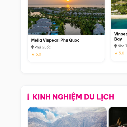
Vinpea
Bay
Melia Vinpearl Phu Quoc
Nha T
Phú Quốc
★ 5.0
★ 5.0
KINH NGHIỆM DU LỊCH