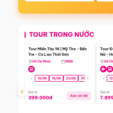
TOUR TRONG NƯỚC
Điểm nổi bật
Tour Miền Tây 1N | Mỹ Tho - Bến
Tour Đ
Tre - Cù Lao Thới Sơn
Nà - H
Nha
Hồ Chí Minh
1N0Đ
Hồ Ch
14/08
16/08
23/08
30/08
06/09
12
1
‹
Giá từ:
Giá từ:
Xem chi tiết
399.000đ
7.89