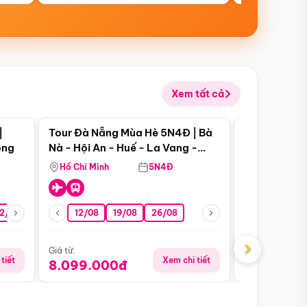
Xem tất cả
 bật
Điểm nổi bật
|
Tour Đà Nẵng Mùa Hè 5N4Đ | Bà
Tour Đà Nẵn
ong
Nà - Hội An - Huế - La Vang -
Nà - Hội An
Động Thiên Đường
Nha
Hồ Chí Minh
5N4Đ
Hồ Chí Minh
2/08
26/08
05/09
12/08
19/08
09/09
26/08
12/09
13/08
›
Giá từ:
Giá từ:
tiết
Xem chi tiết
8.099.000đ
6.899.00