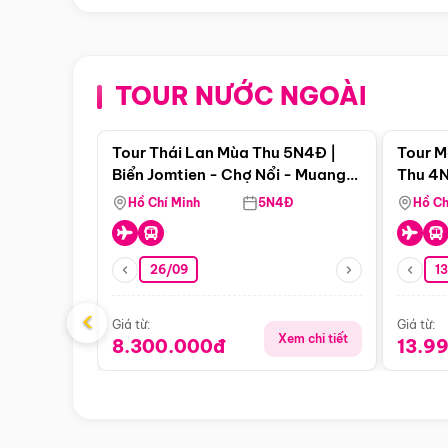
TOUR NƯỚC NGOÀI
Điểm nổi bật
Tour Thái Lan Mùa Thu 5N4Đ |
Tour M
Biển Jomtien - Chợ Nổi - Muang
Thu 4N
Boran - Suanthai
Malacc
Hồ Chí Minh
5N4Đ
Hồ Ch
Singa
26/09
1
‹
Giá từ:
Giá từ:
Xem chi tiết
8.300.000đ
13.9