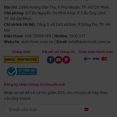
Địa chỉ
: 239A Hoàng Văn Thụ, P.Phú Nhuận, TP. Hồ Chí Minh.
Văn phòng
:
217 Bis Nguyễn Thị Minh Khai, P.Cầu Ông Lãnh,
TP. Hồ Chí Minh.
Chi nhánh Hà Nội
:
Tầng 3, số 243 xã Đàn, P.Đống Đa, TP. Hà
Nội
Điện thoại
:
028 73056789
|
Hotline
:
1900 1177
Website
:
dulichviet.com.vn
|
Email
:
info@dulichviet.com.vn
Chứng nhận
Kết nối với chúng tôi
Chấp nhận thanh toán
Đăng ký nhận thông tin khuyến mãi
Nhập email để có cơ hội giảm 50% cho chuyến đi tiếp theo
của Quý khách