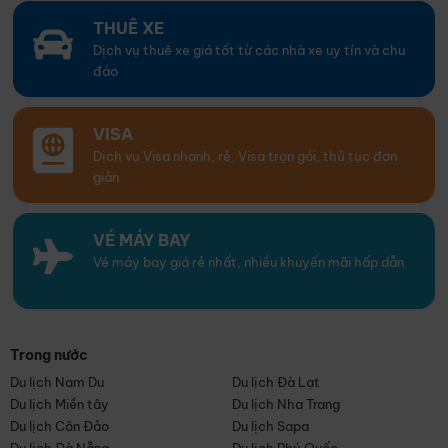
THUÊ XE
Dịch vụ thuê xe giá tốt từ các nhà xe uy tín và chu
đáo
VISA
Dịch vụ Visa nhanh, rẻ. Visa trọn gói, thủ tục đơn
giản
VÉ MÁY BAY
Vé máy bay giá rẻ nhất, nhiều khuyến mãi hấp dẫn
Trong nước
Du lịch Nam Du
Du lịch Đà Lạt
Du lịch Miền tây
Du lịch Nha Trang
Du lịch Côn Đảo
Du lịch Sapa