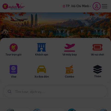
TP. Hồ Chí Minh
Tour trọn gói
Khách sạn
Vé máy bay
Vé vui chơi
Thêm
Visa
Xe đưa đón
Combo