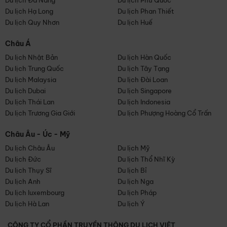
Du lịch Đà Nẵng
Du lịch Phú Quốc
Du lịch Hạ Long
Du lịch Phan Thiết
Du lịch Quy Nhơn
Du lịch Huế
Châu Á
Du lịch Nhật Bản
Du lịch Hàn Quốc
Du lịch Trung Quốc
Du lịch Tây Tạng
Du lịch Malaysia
Du lịch Đài Loan
Du lịch Dubai
Du lịch Singapore
Du lịch Thái Lan
Du lịch Indonesia
Du lịch Trương Gia Giới
Du lịch Phượng Hoàng Cổ Trấn
Châu Âu - Úc - Mỹ
Du lịch Châu Âu
Du lịch Mỹ
Du lịch Đức
Du lịch Thổ Nhĩ Kỳ
Du lịch Thụy Sĩ
Du lịch Bỉ
Du lịch Anh
Du lịch Nga
Du lịch luxembourg
Du lịch Pháp
Du lịch Hà Lan
Du lịch Ý
CÔNG TY CỔ PHẦN TRUYỀN THÔNG DU LỊCH VIỆT