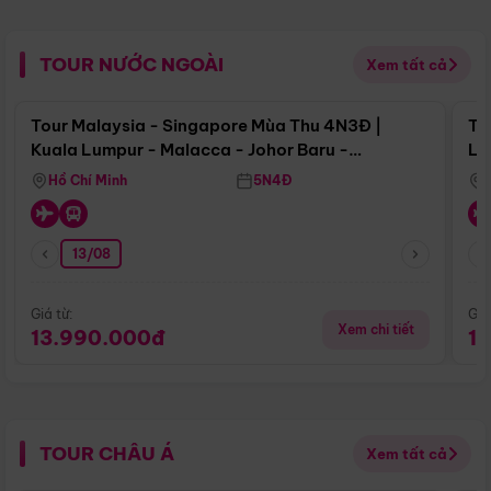
TOUR NƯỚC NGOÀI
Xem tất cả
Điểm nổi bật
Tour Malaysia - Singapore Mùa Thu 4N3Đ |
To
Kuala Lumpur - Malacca - Johor Baru -
Lử
Singapore
Hồ Chí Minh
5N4Đ
13/08
Giá từ:
Giá
Xem chi tiết
13.990.000đ
1
TOUR CHÂU Á
Xem tất cả
Điểm nổi bật