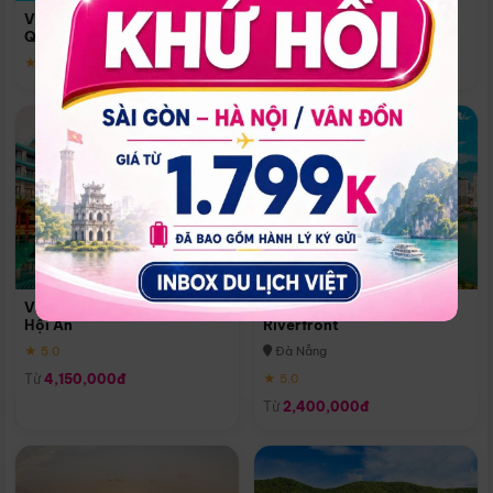
Quoc
Vinpearl Resort & Spa Phu
Phú Quốc
Quoc
★ 5.0
★ 5.0
Vinpearl Resort & Golf Nam
Melia Vinpearl Danang
Hội An
Riverfront
★ 5.0
Đà Nẵng
Từ
4,150,000đ
★ 5.0
Từ
2,400,000đ