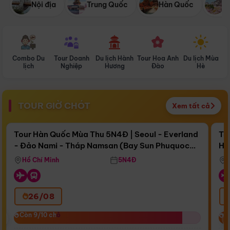
Nội địa
Trung Quốc
Hàn Quốc
N
Combo Du
Tour Doanh
Du lịch Hành
Tour Hoa Anh
Du lịch Mùa
D
lịch
Nghiệp
Hương
Đào
Hè
TOUR GIỜ CHÓT
Xem tất cả
Điểm nổi bật
Còn
17 ngày 16:49:10
Cò
Tour Hàn Quốc Mùa Thu 5N4Đ | Seoul - Everland
To
- Đảo Nami - Tháp Namsan (Bay Sun Phuquoc
Hò
Bay Sun Phuquoc Airways
Tặ
Airways)
Aq
Hồ Chí Minh
5N4Đ
26/08
‹
Còn 9/10 chỗ
Còn 9/10 chỗ
C
C