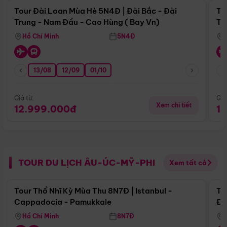
Tour Đài Loan Mùa Hè 5N4Đ | Đài Bắc - Đài
To
Trung - Nam Đầu - Cao Hùng ( Bay Vn)
Tr
Hồ Chí Minh
5N4Đ
13/08
12/09
01/10
Giá từ:
Giá
Xem chi tiết
12.999.000đ
1
TOUR DU LỊCH ÂU-ÚC-MỸ-PHI
Xem tất cả
Điểm nổi bật
Tour Thổ Nhĩ Kỳ Mùa Thu 8N7Đ | Istanbul -
To
Cappadocia - Pamukkale
Đế
Hồ Chí Minh
8N7Đ