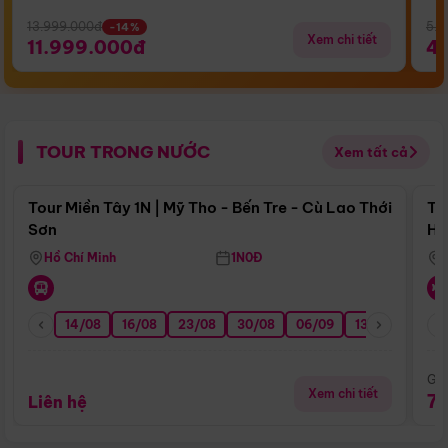
13.999.000đ
5.5
-14%
Xem chi tiết
11.999.000đ
4
TOUR TRONG NƯỚC
Xem tất cả
Điểm nổi bật
Tour Miền Tây 1N | Mỹ Tho - Bến Tre - Cù Lao Thới
To
Sơn
Hu
Hồ Chí Minh
1N0Đ
14/08
16/08
23/08
30/08
06/09
13/09
20/0
Giá
Xem chi tiết
7
Liên hệ