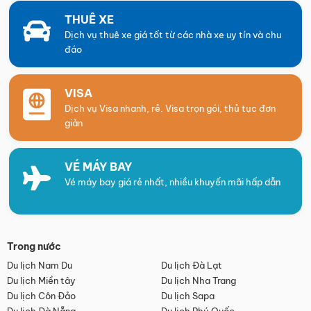
THUÊ XE
Dịch vụ thuê xe giá tốt từ các nhà xe uy tín và chu
đáo
VISA
Dịch vụ Visa nhanh, rẻ. Visa trọn gói, thủ tục đơn
giản
VÉ MÁY BAY
Vé máy bay giá rẻ nhất, nhiều khuyến mãi hấp dẫn
Trong nước
Du lịch Nam Du
Du lịch Đà Lạt
Du lịch Miền tây
Du lịch Nha Trang
Du lịch Côn Đảo
Du lịch Sapa