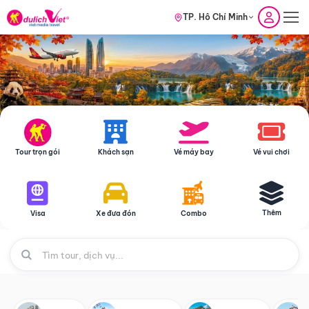
TP. Hồ Chí Minh
Tour trọn gói
Khách sạn
Vé máy bay
Vé vui chơi
Thêm
Visa
Xe đưa đón
Combo