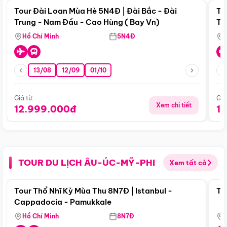
Tour Đài Loan Mùa Hè 5N4Đ | Đài Bắc - Đài
To
Trung - Nam Đầu - Cao Hùng ( Bay Vn)
Tr
Hồ Chí Minh
5N4Đ
13/08
12/09
01/10
Giá từ:
Giá
Xem chi tiết
12.999.000đ
1
TOUR DU LỊCH ÂU-ÚC-MỸ-PHI
Xem tất cả
Điểm nổi bật
Tour Thổ Nhĩ Kỳ Mùa Thu 8N7Đ | Istanbul -
To
Cappadocia - Pamukkale
Hồ Chí Minh
8N7Đ