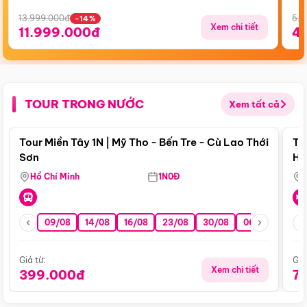
13.999.000đ
5.5
-14%
Xem chi tiết
11.999.000đ
4
TOUR TRONG NƯỚC
Xem tất cả
Điểm nổi bật
Tour Miền Tây 1N | Mỹ Tho - Bến Tre - Cù Lao Thới
To
Sơn
Hu
Hồ Chí Minh
1N0Đ
09/08
14/08
16/08
23/08
30/08
06/09
13/0
Giá từ:
Giá
Xem chi tiết
399.000đ
7