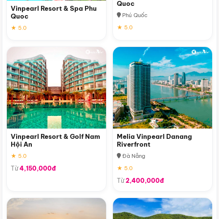
Quoc
Vinpearl Resort & Spa Phu
Phú Quốc
Quoc
★ 5.0
★ 5.0
Vinpearl Resort & Golf Nam
Melia Vinpearl Danang
Hội An
Riverfront
★ 5.0
Đà Nẵng
Từ
4,150,000đ
★ 5.0
Từ
2,400,000đ