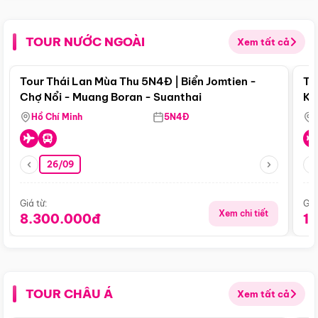
TOUR NƯỚC NGOÀI
Xem tất cả
Điểm nổi bật
Tour Thái Lan Mùa Thu 5N4Đ | Biển Jomtien -
To
Chợ Nổi - Muang Boran - Suanthai
Ku
Si
Hồ Chí Minh
5N4Đ
26/09
Giá từ:
Giá
Xem chi tiết
8.300.000đ
1
TOUR CHÂU Á
Xem tất cả
Điểm nổi bật