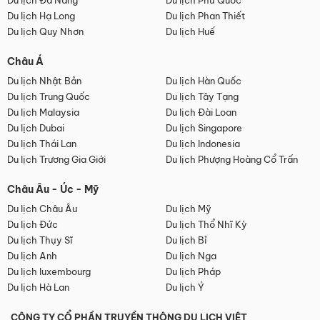
Du lịch Đà Nẵng
Du lịch Phú Quốc
Du lịch Hạ Long
Du lịch Phan Thiết
Du lịch Quy Nhơn
Du lịch Huế
Châu Á
Du lịch Nhật Bản
Du lịch Hàn Quốc
Du lịch Trung Quốc
Du lịch Tây Tạng
Du lịch Malaysia
Du lịch Đài Loan
Du lịch Dubai
Du lịch Singapore
Du lịch Thái Lan
Du lịch Indonesia
Du lịch Trương Gia Giới
Du lịch Phượng Hoàng Cổ Trấn
Châu Âu - Úc - Mỹ
Du lịch Châu Âu
Du lịch Mỹ
Du lịch Đức
Du lịch Thổ Nhĩ Kỳ
Du lịch Thụy Sĩ
Du lịch Bỉ
Du lịch Anh
Du lịch Nga
Du lịch luxembourg
Du lịch Pháp
Du lịch Hà Lan
Du lịch Ý
CÔNG TY CỔ PHẦN TRUYỀN THÔNG DU LỊCH VIỆT