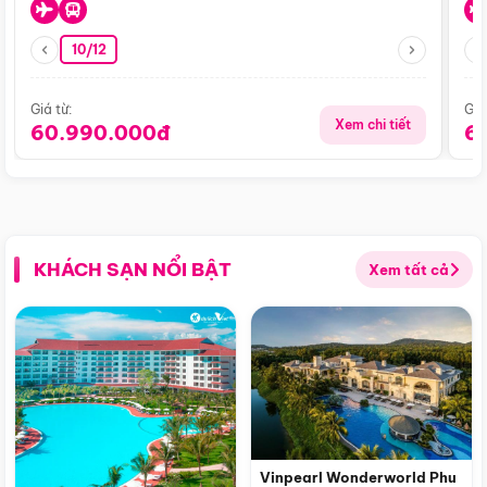
10/12
Giá từ:
Giá
Xem chi tiết
60.990.000đ
6
KHÁCH SẠN NỔI BẬT
Xem tất cả
Vinpearl Wonderworld Phu