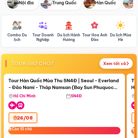
Nội địa
Trung Quốc
Hàn Quốc
N
Combo Du
Tour Doanh
Du lịch Hành
Tour Hoa Anh
Du lịch Mùa
D
lịch
Nghiệp
Hương
Đào
Hè
TOUR GIỜ CHÓT
Xem tất cả
Điểm nổi bật
Còn
18 ngày 20:41:48
Cò
Tour Hàn Quốc Mùa Thu 5N4Đ | Seoul - Everland
To
- Đảo Nami - Tháp Namsan (Bay Sun Phuquoc
Hò
Bay Sun Phuquoc Airways
Tặ
Airways)
Aq
Hồ Chí Minh
5N4Đ
26/08
‹
Còn 10 chỗ
Còn 10 chỗ
C
C