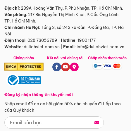
Địa chỉ
: 239A Hoàng Văn Thụ, P.Phú Nhuận, TP. Hồ Chí Minh.
Văn phòng
:
217 Bis Nguyễn Thị Minh Khai, P.Cầu Ông Lãnh,
TP. Hồ Chí Minh.
Chi nhánh Hà Nội
:
Tầng 3, số 243 xã Đàn, P.Đống Đa, TP. Hà
Nội
Điện thoại
:
028 73056789
|
Hotline
:
1900 1177
Website
:
dulichviet.com.vn
|
Email
:
info@dulichviet.com.vn
Chứng nhận
Kết nối với chúng tôi
Chấp nhận thanh toán
Đăng ký nhận thông tin khuyến mãi
Nhập email để có cơ hội giảm 50% cho chuyến đi tiếp theo
của Quý khách