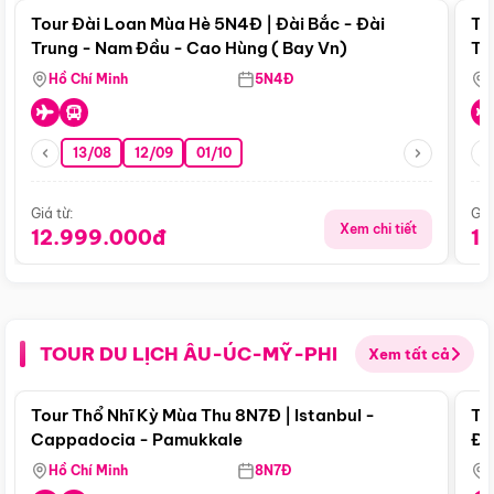
Tour Đài Loan Mùa Hè 5N4Đ | Đài Bắc - Đài
To
Trung - Nam Đầu - Cao Hùng ( Bay Vn)
Tr
Hồ Chí Minh
5N4Đ
13/08
12/09
01/10
Giá từ:
Giá
Xem chi tiết
12.999.000đ
1
TOUR DU LỊCH ÂU-ÚC-MỸ-PHI
Xem tất cả
Điểm nổi bật
Tour Thổ Nhĩ Kỳ Mùa Thu 8N7Đ | Istanbul -
To
Cappadocia - Pamukkale
Đế
Hồ Chí Minh
8N7Đ