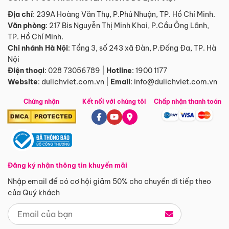
Địa chỉ
: 239A Hoàng Văn Thụ, P.Phú Nhuận, TP. Hồ Chí Minh.
Văn phòng
:
217 Bis Nguyễn Thị Minh Khai, P.Cầu Ông Lãnh,
TP. Hồ Chí Minh.
Chi nhánh Hà Nội
:
Tầng 3, số 243 xã Đàn, P.Đống Đa, TP. Hà
Nội
Điện thoại
:
028 73056789
|
Hotline
:
1900 1177
Website
:
dulichviet.com.vn
|
Email
:
info@dulichviet.com.vn
Chứng nhận
Kết nối với chúng tôi
Chấp nhận thanh toán
Đăng ký nhận thông tin khuyến mãi
Nhập email để có cơ hội giảm 50% cho chuyến đi tiếp theo
của Quý khách