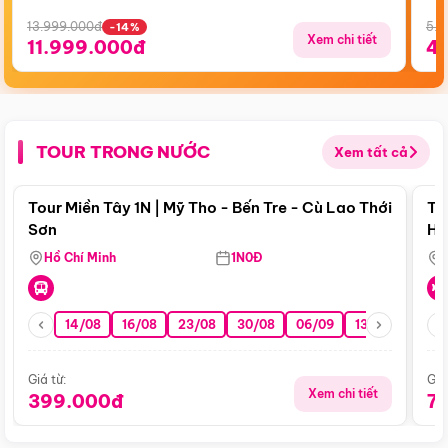
13.999.000đ
5.5
-14%
Xem chi tiết
11.999.000đ
4
TOUR TRONG NƯỚC
Xem tất cả
Điểm nổi bật
Tour Miền Tây 1N | Mỹ Tho - Bến Tre - Cù Lao Thới
To
Sơn
Hu
Hồ Chí Minh
1N0Đ
14/08
16/08
23/08
30/08
06/09
13/09
20/0
Giá từ:
Giá
Xem chi tiết
399.000đ
7