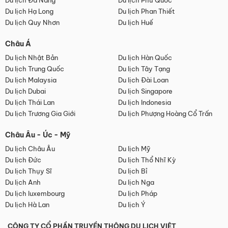
Du lịch Đà Nẵng
Du lịch Phú Quốc
Du lịch Hạ Long
Du lịch Phan Thiết
Du lịch Quy Nhơn
Du lịch Huế
Châu Á
Du lịch Nhật Bản
Du lịch Hàn Quốc
Du lịch Trung Quốc
Du lịch Tây Tạng
Du lịch Malaysia
Du lịch Đài Loan
Du lịch Dubai
Du lịch Singapore
Du lịch Thái Lan
Du lịch Indonesia
Du lịch Trương Gia Giới
Du lịch Phượng Hoàng Cổ Trấn
Châu Âu - Úc - Mỹ
Du lịch Châu Âu
Du lịch Mỹ
Du lịch Đức
Du lịch Thổ Nhĩ Kỳ
Du lịch Thụy Sĩ
Du lịch Bỉ
Du lịch Anh
Du lịch Nga
Du lịch luxembourg
Du lịch Pháp
Du lịch Hà Lan
Du lịch Ý
CÔNG TY CỔ PHẦN TRUYỀN THÔNG DU LỊCH VIỆT