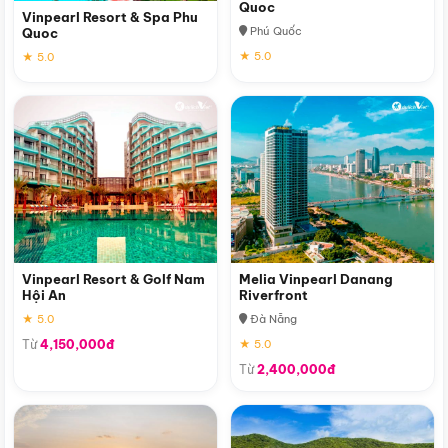
Quoc
Vinpearl Resort & Spa Phu
Phú Quốc
Quoc
★ 5.0
★ 5.0
Vinpearl Resort & Golf Nam
Melia Vinpearl Danang
Hội An
Riverfront
★ 5.0
Đà Nẵng
Từ
4,150,000đ
★ 5.0
Từ
2,400,000đ