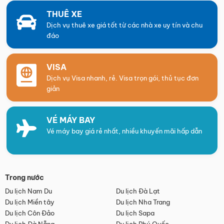
THUÊ XE
Dịch vụ thuê xe giá tốt từ các nhà xe uy tín và chu
đáo
VISA
Dịch vụ Visa nhanh, rẻ. Visa trọn gói, thủ tục đơn
giản
VÉ MÁY BAY
Vé máy bay giá rẻ nhất, nhiều khuyến mãi hấp dẫn
Trong nước
Du lịch Nam Du
Du lịch Đà Lạt
Du lịch Miền tây
Du lịch Nha Trang
Du lịch Côn Đảo
Du lịch Sapa