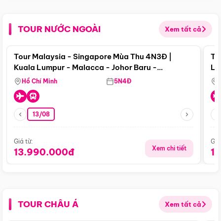
TOUR NƯỚC NGOÀI
Xem tất cả
Điểm nổi bật
Tour Malaysia - Singapore Mùa Thu 4N3Đ |
To
Kuala Lumpur - Malacca - Johor Baru -
Lử
Singapore
Hồ Chí Minh
5N4Đ
13/08
Giá từ:
Giá
Xem chi tiết
13.990.000đ
1
TOUR CHÂU Á
Xem tất cả
Điểm nổi bật