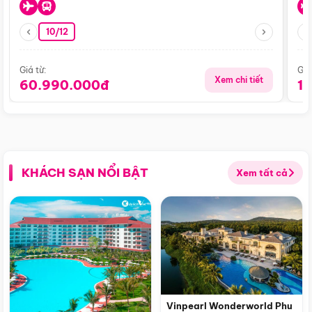
10/12
Giá từ:
Giá
Xem chi tiết
60.990.000đ
1
KHÁCH SẠN NỔI BẬT
Xem tất cả
Vinpearl Wonderworld Phu