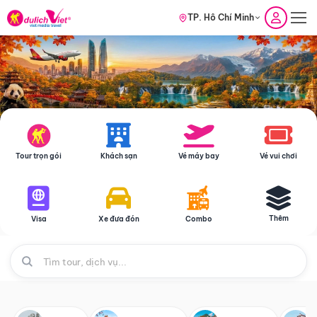
TP. Hồ Chí Minh
Tour trọn gói
Khách sạn
Vé máy bay
Vé vui chơi
Thêm
Visa
Xe đưa đón
Combo