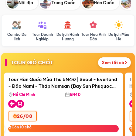
Nội địa
Trung Quốc
Hàn Quốc
N
Combo Du
Tour Doanh
Du lịch Hành
Tour Hoa Anh
Du lịch Mùa
D
lịch
Nghiệp
Hương
Đào
Hè
TOUR GIỜ CHÓT
Xem tất cả
Điểm nổi bật
Còn
18 ngày 06:22:54
Cò
Tour Hàn Quốc Mùa Thu 5N4Đ | Seoul - Everland
To
- Đảo Nami - Tháp Namsan (Bay Sun Phuquoc
Hò
Bay Sun Phuquoc Airways
Tặ
Airways)
Aq
Hồ Chí Minh
5N4Đ
26/08
‹
Còn 10 chỗ
Còn 10 chỗ
C
C