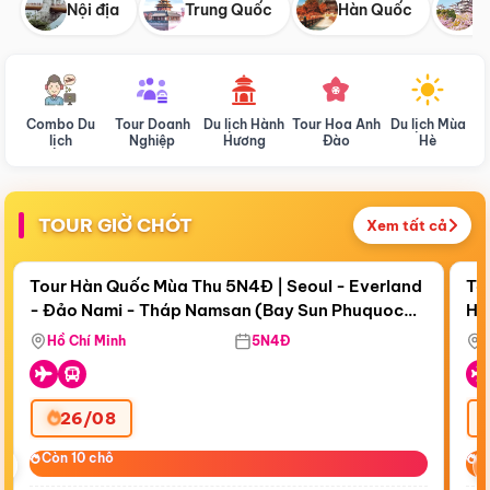
Nội địa
Trung Quốc
Hàn Quốc
N
Combo Du
Tour Doanh
Du lịch Hành
Tour Hoa Anh
Du lịch Mùa
D
lịch
Nghiệp
Hương
Đào
Hè
TOUR GIỜ CHÓT
Xem tất cả
Điểm nổi bật
Còn
18 ngày 14:16:53
Cò
Tour Hàn Quốc Mùa Thu 5N4Đ | Seoul - Everland
To
- Đảo Nami - Tháp Namsan (Bay Sun Phuquoc
Hò
Bay Sun Phuquoc Airways
Tặ
Airways)
Aq
Hồ Chí Minh
5N4Đ
26/08
‹
Còn 10 chỗ
Còn 10 chỗ
C
C