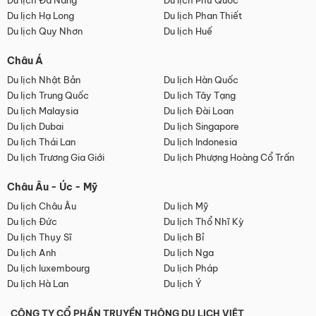
Du lịch Đà Nẵng
Du lịch Phú Quốc
Du lịch Hạ Long
Du lịch Phan Thiết
Du lịch Quy Nhơn
Du lịch Huế
Châu Á
Du lịch Nhật Bản
Du lịch Hàn Quốc
Du lịch Trung Quốc
Du lịch Tây Tạng
Du lịch Malaysia
Du lịch Đài Loan
Du lịch Dubai
Du lịch Singapore
Du lịch Thái Lan
Du lịch Indonesia
Du lịch Trương Gia Giới
Du lịch Phượng Hoàng Cổ Trấn
Châu Âu - Úc - Mỹ
Du lịch Châu Âu
Du lịch Mỹ
Du lịch Đức
Du lịch Thổ Nhĩ Kỳ
Du lịch Thụy Sĩ
Du lịch Bỉ
Du lịch Anh
Du lịch Nga
Du lịch luxembourg
Du lịch Pháp
Du lịch Hà Lan
Du lịch Ý
CÔNG TY CỔ PHẦN TRUYỀN THÔNG DU LỊCH VIỆT