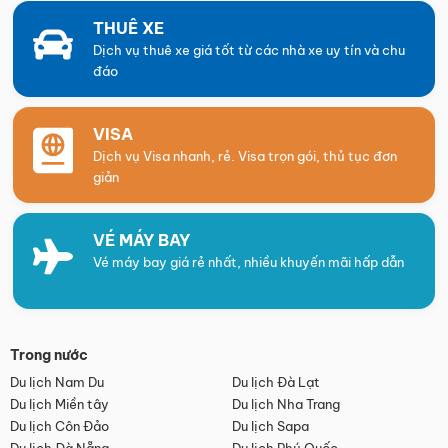
THUÊ XE
Dịch vụ thuê xe giá tốt từ các nhà xe uy tín và chu
đáo
VISA
Dịch vụ Visa nhanh, rẻ. Visa trọn gói, thủ tục đơn
giản
VÉ MÁY BAY
Vé máy bay giá rẻ nhất, nhiều khuyến mãi hấp dẫn
Trong nước
Du lịch Nam Du
Du lịch Đà Lạt
Du lịch Miền tây
Du lịch Nha Trang
Du lịch Côn Đảo
Du lịch Sapa