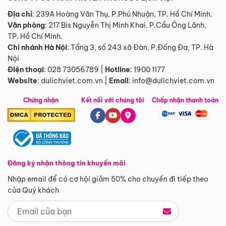
Địa chỉ
: 239A Hoàng Văn Thụ, P.Phú Nhuận, TP. Hồ Chí Minh.
Văn phòng
:
217 Bis Nguyễn Thị Minh Khai, P.Cầu Ông Lãnh,
TP. Hồ Chí Minh.
Chi nhánh Hà Nội
:
Tầng 3, số 243 xã Đàn, P.Đống Đa, TP. Hà
Nội
Điện thoại
:
028 73056789
|
Hotline
:
1900 1177
Website
:
dulichviet.com.vn
|
Email
:
info@dulichviet.com.vn
Chứng nhận
Kết nối với chúng tôi
Chấp nhận thanh toán
Đăng ký nhận thông tin khuyến mãi
Nhập email để có cơ hội giảm 50% cho chuyến đi tiếp theo
của Quý khách