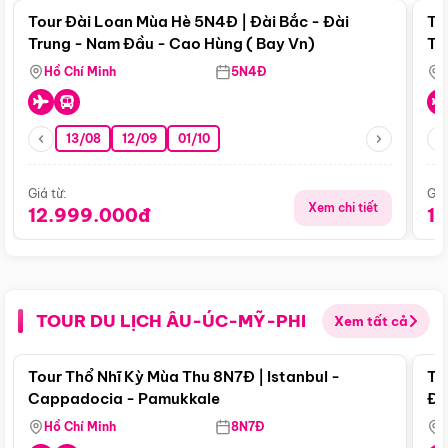
Tour Đài Loan Mùa Hè 5N4Đ | Đài Bắc - Đài
To
Trung - Nam Đầu - Cao Hùng ( Bay Vn)
Tr
Hồ Chí Minh
5N4Đ
13/08
12/09
01/10
Giá từ:
Giá
Xem chi tiết
12.999.000đ
1
TOUR DU LỊCH ÂU-ÚC-MỸ-PHI
Xem tất cả
Điểm nổi bật
Tour Thổ Nhĩ Kỳ Mùa Thu 8N7Đ | Istanbul -
To
Cappadocia - Pamukkale
Đế
Hồ Chí Minh
8N7Đ