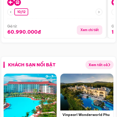
10/12
Giá từ:
Giá
Xem chi tiết
60.990.000đ
1
KHÁCH SẠN NỔI BẬT
Xem tất cả
Vinpearl Wonderworld Phu