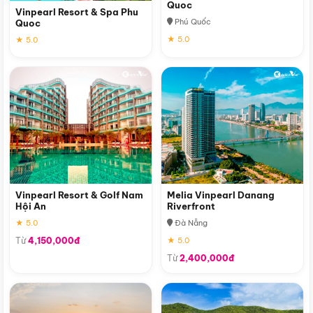
Quoc
Vinpearl Resort & Spa Phu
Phú Quốc
Quoc
★ 5.0
★ 5.0
Vinpearl Resort & Golf Nam
Melia Vinpearl Danang
Hội An
Riverfront
★ 5.0
Đà Nẵng
Từ
4,150,000đ
★ 5.0
Từ
2,400,000đ