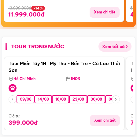
13.999.000đ
5.5
-14%
Xem chi tiết
11.999.000đ
4
TOUR TRONG NƯỚC
Xem tất cả
Điểm nổi bật
Tour Miền Tây 1N | Mỹ Tho - Bến Tre - Cù Lao Thới
To
Sơn
Hu
Hồ Chí Minh
1N0Đ
09/08
14/08
16/08
23/08
30/08
06/09
13/0
Giá từ:
Giá
Xem chi tiết
399.000đ
7