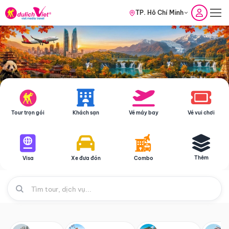
TP. Hồ Chí Minh
Tour trọn gói
Khách sạn
Vé máy bay
Vé vui chơi
Thêm
Visa
Xe đưa đón
Combo