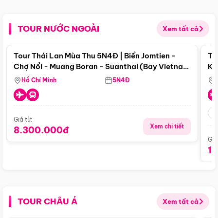
TOUR NƯỚC NGOÀI
Xem tất cả
Điểm nổi bật
Tour Thái Lan Mùa Thu 5N4Đ | Biển Jomtien -
To
Chợ Nổi - Muang Boran - Suanthai (Bay Vietnam
Ku
Airlines)
Si
Hồ Chí Minh
5N4Đ
Giá từ:
Xem chi tiết
8.300.000đ
Giá
1
TOUR CHÂU Á
Xem tất cả
Điểm nổi bật